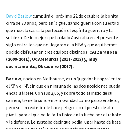
David Barlow
cumplirá el próximo 22 de octubre la bonita
cifra de 38 años, pero ahí sigue, dando guerra con su estilo
que mezcla casi a la perfección el espíritu guerrero y la
sutileza. De lo mejor que ha dado Australia en el presente
siglo entre los que no llegaron a la NBA y que aquí hemos
podido disfrutar en tres equipos distintos
: CAI Zaragoza
(2009-2011), UCAM Murcia (2011-2013) y, muy
sucintamente, Obradoiro (2017).
Barlow
, nacido en Melbourne, es un ‘jugador bisagra’ entre
el ‘3’ y el ‘4’, sin que en ninguna de las dos posiciones pueda
encasillársele. Con sus 2,05, y sobre todo al inicio de su
carrera, tiene la suficiente movilidad como para ser alero,
pero su tiro exterior le hace peligro en el puesto de ala-
pívot, para el que no le falta físico en la lucha por el rebote
y la defensa. Le gustaba decir que podía jugar hasta de base
y se asegura que así lo hizo en su país en su momento.