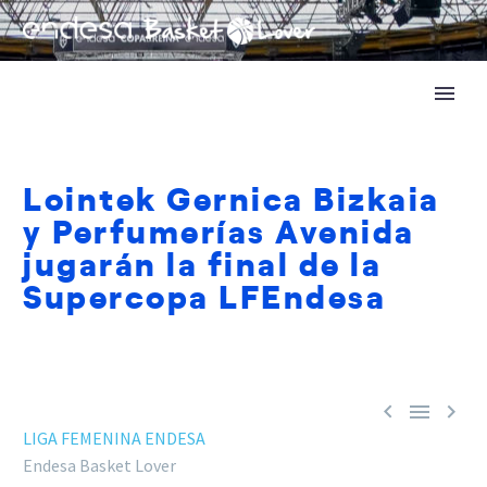
Lointek Gernica Bizkaia
y Perfumerías Avenida
jugarán la final de la
Supercopa LFEndesa



LIGA FEMENINA ENDESA
Endesa Basket Lover