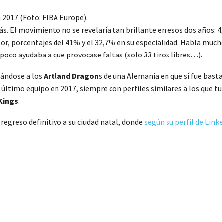
 2017 (Foto: FIBA Europe).
ás. El movimiento no se revelaría tan brillante en esos dos años:
eor, porcentajes del 41% y el 32,7% en su especialidad. Habla much
mpoco ayudaba a que provocase faltas (solo 33 tiros libres…).
hándose a los
Artland Dragon
s de una Alemania en que sí fue basta
u último equipo en 2017, siempre con perfiles similares a los que t
Kings
.
 regreso definitivo a su ciudad natal, donde
según su perfil de Link