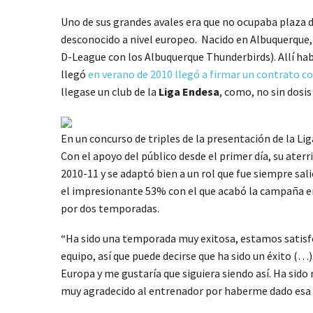
Uno de sus grandes avales era que no ocupaba plaza d
desconocido a nivel europeo. Nacido en Albuquerque, n
D-League con los Albuquerque Thunderbirds). Allí ha
llegó
en verano de 2010 llegó a firmar un contrato c
llegase un club de la
Liga Endesa
, como, no sin dosis
En un concurso de triples de la presentación de la Lig
Con el apoyo del público desde el primer día, su ater
2010-11 y se adaptó bien a un rol que fue siempre sal
el impresionante 53% con el que acabó la campaña en l
por dos temporadas.
“Ha sido una temporada muy exitosa, estamos satisf
equipo, así que puede decirse que ha sido un éxito (…
Europa y me gustaría que siguiera siendo así. Ha sid
muy agradecido al entrenador por haberme dado esa