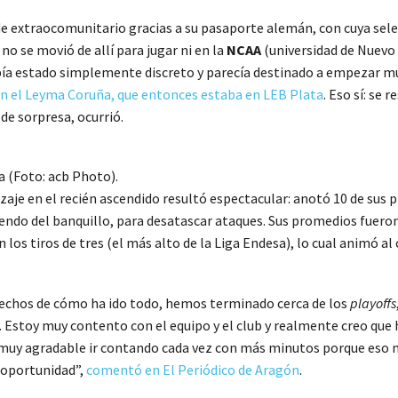
e extraocomunitario gracias a su pasaporte alemán, con cuya selec
o se movió de allí para jugar ni en la
NCAA
(universidad de Nuevo 
bía estado simplemente discreto y parecía destinado a empezar mu
on el Leyma Coruña, que entonces estaba en LEB Plata
. Eso sí: se
 de sorpresa, ocurrió.
a (Foto: acb Photo).
rizaje en el recién ascendido resultó espectacular: anotó 10 de su
iendo del banquillo, para desatascar ataques. Sus promedios fuero
os tiros de tres (el más alto de la Liga Endesa), lo cual animó al 
echos de cómo ha ido todo, hemos terminado cerca de los
playoffs
). Estoy muy contento con el equipo y el club y realmente creo que
o muy agradable ir contando cada vez con más minutos porque eso 
 oportunidad”,
comentó en El Periódico de Aragón
.