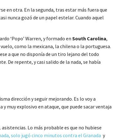
e en otra. En la segunda, tras estar más fuera que
 casi nunca gozó de un papel estelar. Cuando aquel
uardo ‘Popo’ Warren, y formado en
South Carolina
,
uelo, como la mexicana, la chilena o la portuguesa.
ese a que no disponía de un tiro lejano del todo
e. De repente, y casi salido de la nada, se había
sma dirección y seguir mejorando. Es lo voy a
sa y muy explosivo en ataque, que puede sacar ventaja
,1 asistencias. Lo más probable es que no hubiese
nada, solo jugó cinco minutos contra el Granada
y