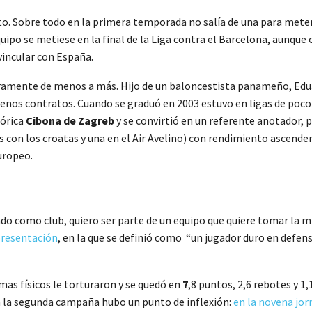
. Sobre todo en la primera temporada no salía de una para meters
quipo se metiese en la final de la Liga contra el Barcelona, aunque
vincular con España.
claramente de menos a más. Hijo de un baloncestista panameño, Ed
nos contratos. Cuando se graduó en 2003 estuvo en ligas de poco v
órica
Cibona de Zagreb
y se convirtió en un referente anotador, p
s con los croatas y una en el Air Avelino) con rendimiento ascendent
uropeo.
o como club, quiero ser parte de un equipo que quiere tomar la mi
 presentación
, en la que se definió como “un jugador duro en defen
as físicos le torturaron y se quedó en
7
,8 puntos, 2,6 rebotes y 1
n la segunda campaña hubo un punto de inflexión:
en la novena jor