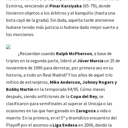
Esmirna, venciendo al
Pinar Karsiyaka
(65-79), donde
llovieron objetos a los árbitros y al banquillo (hasta una
bota cayó de la grada). Sin duda, aquella tarde ateniense
hubiese tenido más justicia si hubiese dado mejor suerte a
los murcianos.
¿Recuerdan cuando
Ralph McPherson
, a base de
triples en la segunda parte, lideró al
Júver Murcia
un 25 de
noviembre de 1990 para derrotar, por primera vez en su
historia, a todo un Real Madrid? Y los años de aquel trío
mítico de extranjeros,
Mike Anderson, Johnny Rogers y
Bobby Martin
en la temporada 94/95. Cómo meses
después, siendo anfitriones de la
Copa del Rey
, se
clasificaron para semifinales al superar al Unicaja o las
ocasiones en las que han ganado en
Zaragoza
a vida o
muerte. En la primera, en el 5º y dramático encuentro del
Playoff por el ascenso a
Liga Endesa
en 2006, dando la