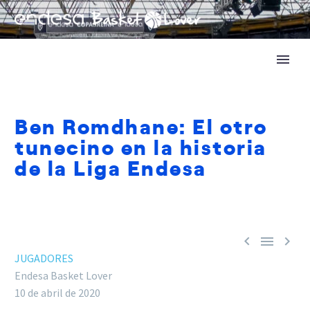
Ben Romdhane: El otro
tunecino en la historia
de la Liga Endesa



JUGADORES
Endesa Basket Lover
10 de abril de 2020