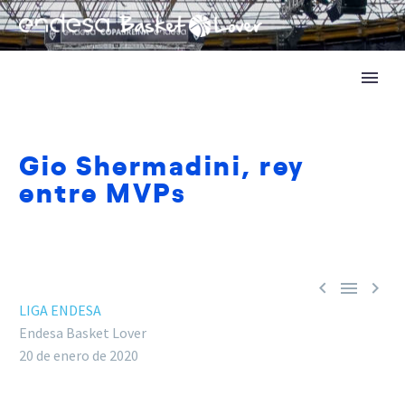
Gio Shermadini, rey
entre MVPs



LIGA ENDESA
Endesa Basket Lover
20 de enero de 2020