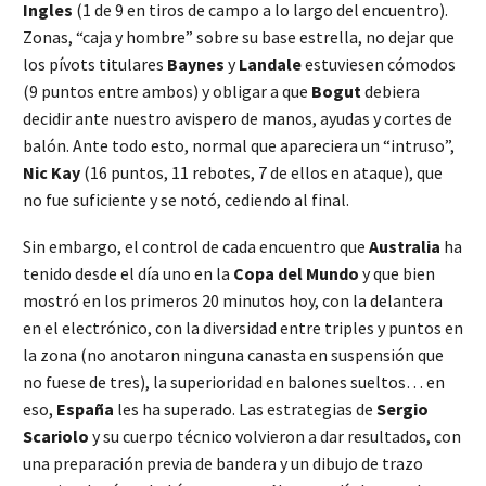
Ingles
(1 de 9 en tiros de campo a lo largo del encuentro).
Zonas, “caja y hombre” sobre su base estrella, no dejar que
los pívots titulares
Baynes
y
Landale
estuviesen cómodos
(9 puntos entre ambos) y obligar a que
Bogut
debiera
decidir ante nuestro avispero de manos, ayudas y cortes de
balón. Ante todo esto, normal que apareciera un “intruso”,
Nic Kay
(16 puntos, 11 rebotes, 7 de ellos en ataque), que
no fue suficiente y se notó, cediendo al final.
Sin embargo, el control de cada encuentro que
Australia
ha
tenido desde el día uno en la
Copa del Mundo
y que bien
mostró en los primeros 20 minutos hoy, con la delantera
en el electrónico, con la diversidad entre triples y puntos en
la zona (no anotaron ninguna canasta en suspensión que
no fuese de tres), la superioridad en balones sueltos… en
eso,
España
les ha superado. Las estrategias de
Sergio
Scariolo
y su cuerpo técnico volvieron a dar resultados, con
una preparación previa de bandera y un dibujo de trazo