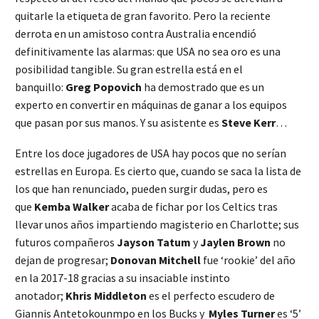
quitarle la etiqueta de gran favorito. Pero la reciente
derrota en un amistoso contra Australia encendió
definitivamente las alarmas: que USA no sea oro es una
posibilidad tangible. Su gran estrella está en el
banquillo:
Greg Popovich
ha demostrado que es un
experto en convertir en máquinas de ganar a los equipos
que pasan por sus manos. Y su asistente es
Steve Kerr
…
Entre los doce jugadores de USA hay pocos que no serían
estrellas en Europa. Es cierto que, cuando se saca la lista de
los que han renunciado, pueden surgir dudas, pero es
que
Kemba Walker
acaba de fichar por los Celtics tras
llevar unos años impartiendo magisterio en Charlotte; sus
futuros compañeros
Jayson Tatum
y
Jaylen Brown
no
dejan de progresar;
Donovan Mitchell
fue ‘rookie’ del año
en la 2017-18 gracias a su insaciable instinto
anotador;
Khris Middleton
es el perfecto escudero de
Giannis Antetokounmpo en los Bucks y
Myles Turner
es ‘5’