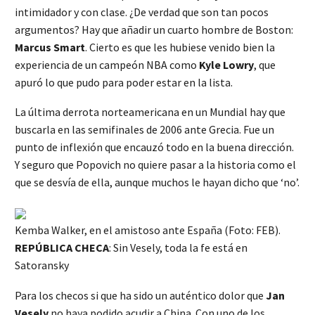
intimidador y con clase. ¿De verdad que son tan pocos
argumentos? Hay que añadir un cuarto hombre de Boston:
Marcus Smart
. Cierto es que les hubiese venido bien la
experiencia de un campeón NBA como
Kyle Lowry
, que
apuró lo que pudo para poder estar en la lista.
La última derrota norteamericana en un Mundial hay que
buscarla en las semifinales de 2006 ante Grecia. Fue un
punto de inflexión que encauzó todo en la buena dirección.
Y seguro que Popovich no quiere pasar a la historia como el
que se desvía de ella, aunque muchos le hayan dicho que ‘no’.
Kemba Walker, en el amistoso ante España (Foto: FEB).
REPÚBLICA CHECA
: Sin Vesely, toda la fe está en
Satoransky
Para los checos si que ha sido un auténtico dolor que
Jan
Vesely
no haya podido acudir a China. Con uno de los