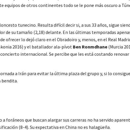
nte equipos de otros continentes todo se le pone más oscuro a Tún
oncesto tunecino. Resulta difícil decir si, a sus 33 años, sigue sie
ador de su tamaño (2,18) delante. En las últimas temporadas apenas
de ofrecer lo dejó claro en el Obradoiro y, menos, en el Real Madr
konia 2016) y el batallador ala-pívot
Ben Ronmdhane
(Murcia 201
oncierto internacional. Se percibe que les está costando renovar 
ada a Irán para evitar la última plaza del grupo y, si lo consigu
a bendita.
o a foráneos que buscan alargar sus carreras no ha servido aparen
ificación (8-4). Su expectativa en China no es halagüeña.