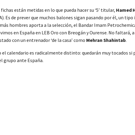
 fichas están metidas en lo que pueda hacer su ‘5’ titular,
Hamed H
A). Es de prever que muchos balones sigan pasando por él, un tip
e más hombres aporta a la selección, el Bandar Imam Petrochemic
ue vimos en España en LEB Oro con Breogán y Ourense. No faltará, a
stado con un entrenador ‘de la casa’ como
Mehran Shahintab
.
 el calendario es radicalmente distinto: quedarán muy tocados si p
el grupo ante España.