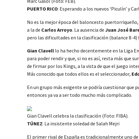
Marc Gasol (Foto: FEB).
PUERTO RICO
: Esperando a los nuevos ‘Piculín’ y Ca
No es la mejor época del baloncesto puertorriqueño, h
a la de
Carlos Arroyo
. La ausencia de
Juan José Bar
pero las dificultades en la clasificación (balance 8-
Gian Clavell
lo ha hecho decentemente en la Liga En
para poder rendir y que, si no es así, resta más que
de firmar por los Kings, a la vista de que el juego int
Más conocido que todos ellos es el seleccionador,
Edd
En un grupo más exigente se podría cuestionar que pud
entonces ya va a ser todo mucho más complicado.
Gian Clavell celebra la clasificación (Foto: FIBA).
TÚNEZ
: La insistente soledad de Salah Mejri
El primer rival de España es tradicionalmente uno de 