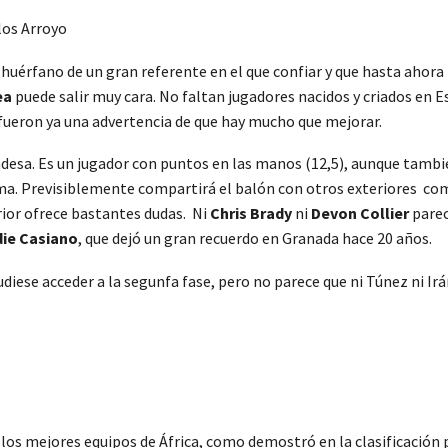
rlos Arroyo
uérfano de un gran referente en el que confiar y que hasta ahora 
ea
puede salir muy cara. No faltan jugadores nacidos y criados en E
4) fueron ya una advertencia de que hay mucho que mejorar.
desa. Es un jugador con puntos en las manos (12,5), aunque tambi
 suma. Previsiblemente compartirá el balón con otros exteriores c
erior ofrece bastantes dudas. Ni
Chris Brady
ni
Devon Collier
parec
ie Casiano
, que dejó un gran recuerdo en Granada hace 20 años.
iese acceder a la segunfa fase, pero no parece que ni Túnez ni Irá
los mejores equipos de África, como demostró en la clasificación pe