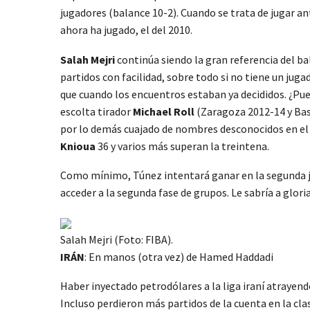
jugadores (balance 10-2). Cuando se trata de jugar a
ahora ha jugado, el del 2010.
Salah Mejri
continúa siendo la gran referencia del bal
partidos con facilidad, sobre todo si no tiene un jug
que cuando los encuentros estaban ya decididos. ¿Pue
escolta tirador
Michael Roll
(Zaragoza 2012-14 y Bas
por lo demás cuajado de nombres desconocidos en el c
Knioua
36 y varios más superan la treintena.
Como mínimo, Túnez intentará ganar en la segunda jorn
acceder a la segunda fase de grupos. Le sabría a glori
Salah Mejri (Foto: FIBA).
IRÁN
: En manos (otra vez) de Hamed Haddadi
Haber inyectado petrodólares a la liga iraní atrayend
Incluso perdieron más partidos de la cuenta en la clas