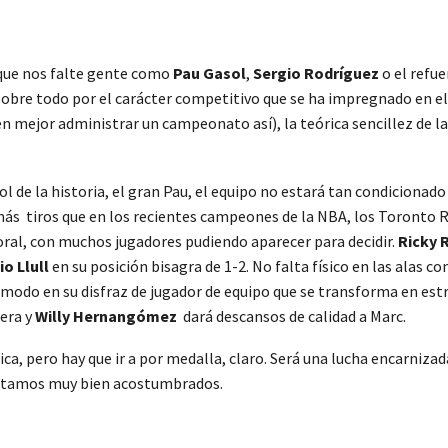
que nos falte gente como
Pau Gasol
,
Sergio Rodríguez
o el refue
sobre todo por el carácter competitivo que se ha impregnado en el
n mejor administrar un campeonato así), la teórica sencillez de la
l de la historia, el gran Pau, el equipo no estará tan condicionad
 más tiros que en los recientes campeones de la NBA, los Toronto R
oral, con muchos jugadores pudiendo aparecer para decidir.
Ricky 
io Llull
en su posición bisagra de 1-2. No falta físico en las alas co
modo en su disfraz de jugador de equipo que se transforma en estr
iera y
Willy Hernangómez
dará descansos de calidad a Marc.
 pero hay que ir a por medalla, claro. Será una lucha encarnizada a
e estamos muy bien acostumbrados.