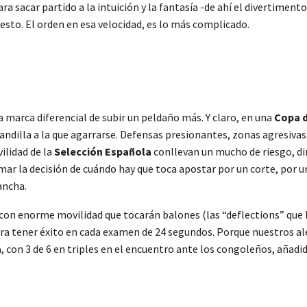
sacar partido a la intuición y la fantasía -de ahí el divertimento-
cesto. El orden en esa velocidad, es lo más complicado.
la marca diferencial de subir un peldaño más. Y claro, en una
Copa 
randilla a la que agarrarse. Defensas presionantes, zonas agresivas
ilidad de la
Selección Española
conllevan un mucho de riesgo, di
ar la decisión de cuándo hay que toca apostar por un corte, por u
ancha.
y con enorme movilidad que tocarán balones (las “deflections” que
ara tener éxito en cada examen de 24 segundos. Porque nuestros ale
a
, con 3 de 6 en triples en el encuentro ante los congoleños, añadid