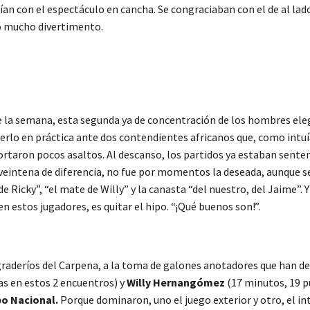
tían con el espectáculo en cancha. Se congraciaban con el de al lad
io mucho divertimento.
nte la semana, esta segunda ya de concentración de los hombres el
erlo en práctica ante dos contendientes africanos que, como intuí
ortaron pocos asaltos. Al descanso, los partidos ya estaban senten
veintena de diferencia, no fue por momentos la deseada, aunque se
de Ricky”, “el mate de Willy” y la canasta “del nuestro, del Jaime”. 
 estos jugadores, es quitar el hipo. “¡Qué buenos son!”.
graderíos del Carpena, a la toma de galones anotadores que han d
as en estos 2 encuentros) y
Willy Hernangómez
(17 minutos, 19 p
po Nacional.
Porque dominaron, uno el juego exterior y otro, el in