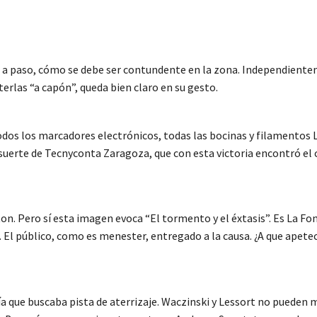
 a paso, cómo se debe ser contundente en la zona. Independientemen
erlas “a capón”, queda bien claro en su gesto.
todos los marcadores electrónicos, todas las bocinas y filamentos 
suerte de Tecnyconta Zaragoza, que con esta victoria encontró el 
ton. Pero sí esta imagen evoca “El tormento y el éxtasis”. Es La Fon
s. El público, como es menester, entregado a la causa. ¿A que apet
a que buscaba pista de aterrizaje. Waczinski y Lessort no pueden má