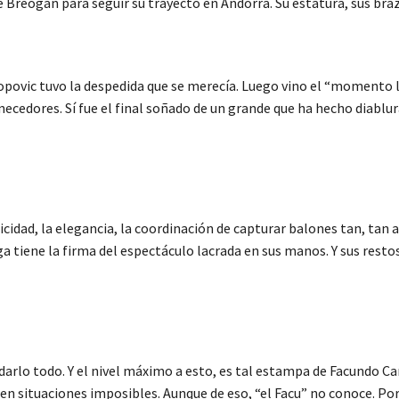
 Breogán para seguir su trayecto en Andorra. Su estatura, sus bra
opovic tuvo la despedida que se merecía. Luego vino el “momento l
dores. Sí fue el final soñado de un grande que ha hecho diabluras
icidad, la elegancia, la coordinación de capturar balones tan, tan a
a tiene la firma del espectáculo lacrada en sus manos. Y sus rest
 que darlo todo. Y el nivel máximo a esto, es tal estampa de Facun
 en situaciones imposibles. Aunque de eso, “el Facu” no conoce. Por 