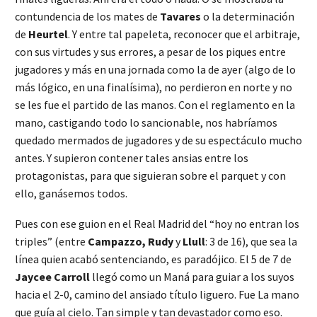
contundencia de los mates de
Tavares
o la determinación
de
Heurtel
. Y entre tal papeleta, reconocer que el arbitraje,
con sus virtudes y sus errores, a pesar de los piques entre
jugadores y más en una jornada como la de ayer (algo de lo
más lógico, en una finalísima), no perdieron en norte y no
se les fue el partido de las manos. Con el reglamento en la
mano, castigando todo lo sancionable, nos habríamos
quedado mermados de jugadores y de su espectáculo mucho
antes. Y supieron contener tales ansias entre los
protagonistas, para que siguieran sobre el parquet y con
ello, ganásemos todos.
Pues con ese guion en el Real Madrid del “hoy no entran los
triples” (entre
Campazzo, Rudy
y
Llull
: 3 de 16), que sea la
línea quien acabó sentenciando, es paradójico. El 5 de 7 de
Jaycee Carroll
llegó como un Maná para guiar a los suyos
hacia el 2-0, camino del ansiado título liguero. Fue La mano
que guía al cielo. Tan simple y tan devastador como eso.