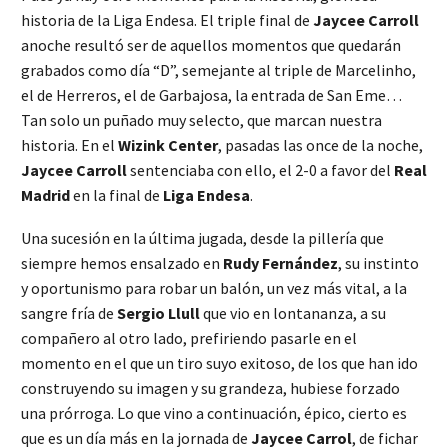
historia de la Liga Endesa. El triple final de
Jaycee Carroll
anoche resultó ser de aquellos momentos que quedarán
grabados como día “D”, semejante al triple de Marcelinho,
el de Herreros, el de Garbajosa, la entrada de San Eme…
Tan solo un puñado muy selecto, que marcan nuestra
historia. En el
Wizink Center
, pasadas las once de la noche,
Jaycee Carroll
sentenciaba con ello, el 2-0 a favor del
Real
Madrid
en la final de
Liga Endesa
.
Una sucesión en la última jugada, desde la pillería que
siempre hemos ensalzado en
Rudy Fernández
, su instinto
y oportunismo para robar un balón, un vez más vital, a la
sangre fría de
Sergio Llull
que vio en lontananza, a su
compañero al otro lado, prefiriendo pasarle en el
momento en el que un tiro suyo exitoso, de los que han ido
construyendo su imagen y su grandeza, hubiese forzado
una prórroga. Lo que vino a continuación, épico, cierto es
que es un día más en la jornada de
Jaycee Carrol
, de fichar