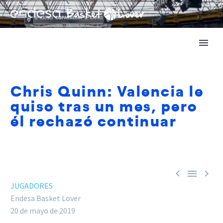
Chris Quinn: Valencia le
quiso tras un mes, pero
él rechazó continuar



JUGADORES
Endesa Basket Lover
20 de mayo de 2019