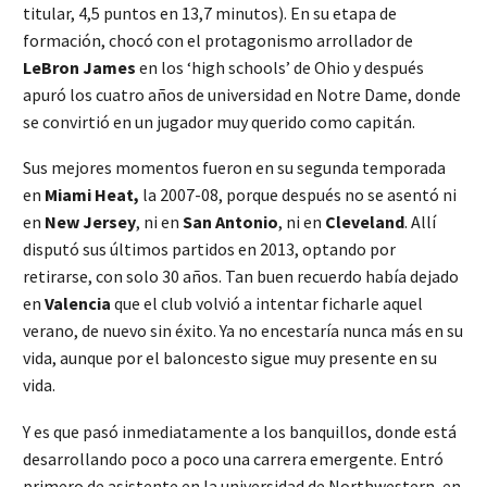
titular, 4,5 puntos en 13,7 minutos). En su etapa de
formación, chocó con el protagonismo arrollador de
LeBron James
en los ‘high schools’ de Ohio y después
apuró los cuatro años de universidad en Notre Dame, donde
se convirtió en un jugador muy querido como capitán.
Sus mejores momentos fueron en su segunda temporada
en
Miami Heat,
la 2007-08, porque después no se asentó ni
en
New Jersey
, ni en
San Antonio
, ni en
Cleveland
. Allí
disputó sus últimos partidos en 2013, optando por
retirarse, con solo 30 años. Tan buen recuerdo había dejado
en
Valencia
que el club volvió a intentar ficharle aquel
verano, de nuevo sin éxito. Ya no encestaría nunca más en su
vida, aunque por el baloncesto sigue muy presente en su
vida.
Y es que pasó inmediatamente a los banquillos, donde está
desarrollando poco a poco una carrera emergente. Entró
primero de asistente en la universidad de Northwestern, en