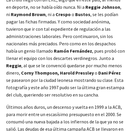
en deporte, no se había oído nunca. Ni a
Reggie Johnson
,
ni
Raymond Brown
, ni a
Crespo
o
Bustos
, se les podían
pagar las fichas firmadas. Y como sociedad anónima,
tuvieron que ir con tal expediente de regulación a las
administraciones laborales. Pero continuaron, sin los
nacionales más preciados. Pero como en los despachos
había un genio llamado
Ramón Fernández
, pues probó con
llenar el equipo con los descartes verdinegros. Junto a
Reggie
, al que se le convenció quedarse por mucho menos
dinero,
Corny Thompson, Harold Pressley
o
Dani Pérez
se pasearon por la ciudad leonesa mostrando su clase. Esta
fotografía y este año 1997 pudo ser la última gran estampa
del club, queriendo ser resolutivo en su cancha.
Últimos años duros, un descenso y vuelta en 1999 a la ACB,
para morir entre un escasísimo presupuesto en el 2000. Se
consumó una nueva bajada a los infiernos de la que ya no se
salió. Las deudas de esa última campaña ACB se llevaron en