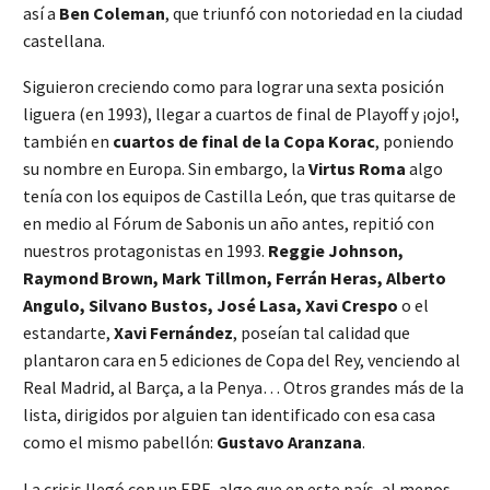
así a
Ben Coleman
, que triunfó con notoriedad en la ciudad
castellana.
Siguieron creciendo como para lograr una sexta posición
liguera (en 1993), llegar a cuartos de final de Playoff y ¡ojo!,
también en
cuartos de final de la Copa Korac
, poniendo
su nombre en Europa. Sin embargo, la
Virtus Roma
algo
tenía con los equipos de Castilla León, que tras quitarse de
en medio al Fórum de Sabonis un año antes, repitió con
nuestros protagonistas en 1993.
Reggie Johnson,
Raymond Brown, Mark Tillmon, Ferrán Heras, Alberto
Angulo, Silvano Bustos, José Lasa, Xavi Crespo
o el
estandarte,
Xavi Fernández
, poseían tal calidad que
plantaron cara en 5 ediciones de Copa del Rey, venciendo al
Real Madrid, al Barça, a la Penya… Otros grandes más de la
lista, dirigidos por alguien tan identificado con esa casa
como el mismo pabellón:
Gustavo Aranzana
.
La crisis llegó con un ERE, algo que en este país, al menos