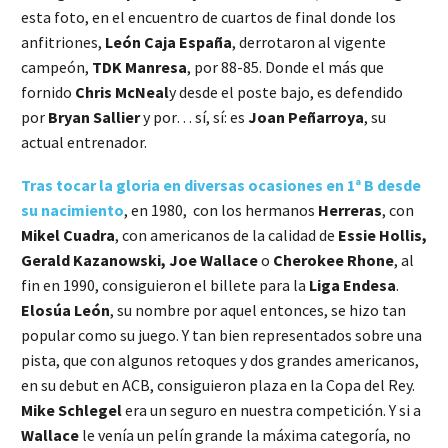
esta foto, en el encuentro de cuartos de final donde los
anfitriones,
León Caja España
, derrotaron al vigente
campeón,
TDK Manresa
, por 88-85. Donde el más que
fornido
Chris McNeal
y desde el poste bajo, es defendido
por
Bryan Sallier
y por… sí, sí: es
Joan Peñarroya
, su
actual entrenador.
Tras tocar la gloria en diversas ocasiones en 1ª B desde
su nacimiento
, en 1980, con los hermanos
Herreras
, con
Mikel Cuadra
, con americanos de la calidad de
Essie Hollis,
Gerald Kazanowski, Joe Wallace
o
Cherokee Rhone
, al
fin en 1990, consiguieron el billete para la
Liga Endesa
.
Elosúa León
, su nombre por aquel entonces, se hizo tan
popular como su juego. Y tan bien representados sobre una
pista, que con algunos retoques y dos grandes americanos,
en su debut en ACB, consiguieron plaza en la Copa del Rey.
Mike Schlegel
era un seguro en nuestra competición. Y si a
Wallace
le venía un pelín grande la máxima categoría, no