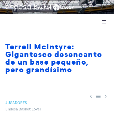
Terrell McIntyre:
Gigantesco desencanto
de un base pequeño,
pero grandísimo



JUGADORES
Endesa Basket Lover