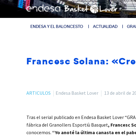
ENDESA Y EL BALONCESTO
ACTUALIDAD
GRA
Francesc Solana: «Cre
ARTICULOS
Endesa Basket Lover
13 de abril de 2
Tras el serial publicado en Endesa Basket Lover “GR
fábrica del Granollers Esportiù Basquet
,
Francesc S
conocemos.
“Yo anoté la última canasta en el pab