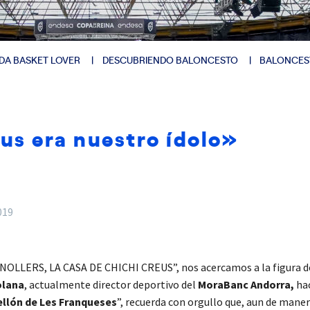
DA BASKET LOVER
DESCUBRIENDO BALONCESTO
BALONCES
us era nuestro ídolo»
019
ANOLLERS, LA CASA DE CHICHI CREUS”, nos acercamos a la figura de
olana
, actualmente director deportivo del
MoraBanc Andorra,
ha
ellón de Les Franqueses
”, recuerda con orgullo que, aun de mane