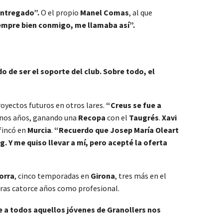
entregado”.
O el propio
Manel Comas
, al que
 siempre bien conmigo, me llamaba así”.
 de ser el soporte del club. Sobre todo, el
oyectos futuros en otros lares.
“Creus se fue a
enos años, ganando una
Recopa
con el
Taugrés
.
Xavi
afincó en
Murcia
.
“Recuerdo que Josep María Oleart
. Y me quiso llevar a mí, pero acepté la oferta
orra
, cinco temporadas en
Girona
, tres más en el
 tras catorce años como profesional.
e a todos aquellos jóvenes de Granollers nos