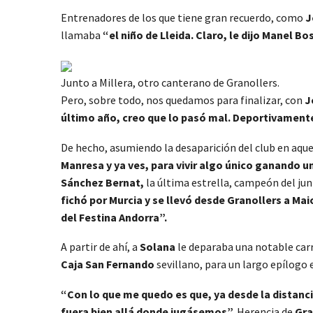
Entrenadores de los que tiene gran recuerdo, como
J
llamaba
“el niño de Lleida. Claro, le dijo Manel B
Junto a Millera, otro canterano de Granollers.
Pero, sobre todo, nos quedamos para finalizar, con
J
último año, creo que lo pasó mal. Deportivamente
De hecho, asumiendo la desaparición del club en aqu
Manresa y ya ves, para vivir algo único ganando un
Sánchez Bernat,
la última estrella, campeón del jun
fichó por Murcia y se llevó desde Granollers a Mai
del Festina Andorra”.
A partir de ahí, a
Solana
le deparaba una notable carr
Caja San Fernando
sevillano, para un largo epílogo
“Con lo que me quedo es que, ya desde la distanc
fuera bien allá donde jugásemos”.
Herencia de
Gra