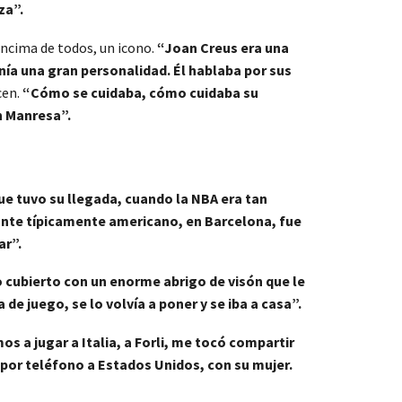
za”.
 encima de todos, un icono.
“Joan Creus era una
nía una gran personalidad. Él hablaba por sus
cen.
“Cómo se cuidaba, cómo cuidaba su
n Manresa”.
ue tuvo su llegada, cuando la NBA era tan
rante típicamente americano, en Barcelona, fue
ar”.
o cubierto con un enorme abrigo de visón que le
 de juego, se lo volvía a poner y se iba a casa”.
a jugar a Italia, a Forli, me tocó compartir
 por teléfono a Estados Unidos, con su mujer.