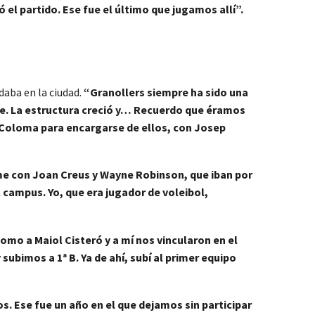
el partido. Ese fue el último que jugamos allí”.
daba en la ciudad.
“Granollers siempre ha sido una
te. La estructura creció y… Recuerdo que éramos
a Coloma para encargarse de ellos, con Josep
ome con Joan Creus y Wayne Robinson, que iban por
 campus. Yo, que era jugador de voleibol,
mo a Maiol Cisteró y a mí nos vincularon en el
bimos a 1ª B. Ya de ahí, subí al primer equipo
 Ese fue un año en el que dejamos sin participar