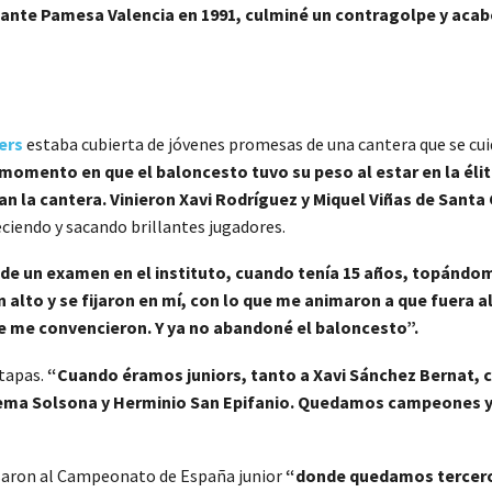
t ante Pamesa Valencia en 1991, culminé un contragolpe y acabó 
ers
estaba cubierta de jóvenes promesas de una cantera que se cui
momento en que el baloncesto tuvo su peso al estar en la éli
an la cantera. Vinieron Xavi Rodríguez y Miquel Viñas de Sant
reciendo y sacando brillantes jugadores.
o de un examen en el instituto, cuando tenía 15 años, topánd
lto y se fijaron en mí, con lo que me animaron a que fuera al
te me convencieron. Y ya no abandoné el baloncesto”.
etapas.
“Cuando éramos juniors, tanto a Xavi Sánchez Bernat, co
hema Solsona y Herminio San Epifanio. Quedamos campeones y su
aron al Campeonato de España junior
“donde quedamos terceros.