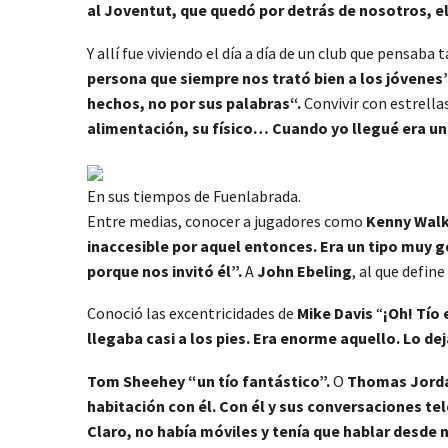
al Joventut, que quedó por detrás de nosotros, e
Y allí fue viviendo el día a día de un club que pensa
persona que siempre nos trató bien a los jóvenes
hechos, no por sus palabras“.
Convivir con estrella
alimentación, su físico… Cuando yo llegué era un 
En sus tiempos de Fuenlabrada.
Entre medias, conocer a jugadores como
Kenny Wal
inaccesible por aquel entonces. Era un tipo muy 
porque nos invitó él”.
A
John Ebeling
, al que defi
Conoció las excentricidades de
Mike Davis
“
¡Oh! Tío
llegaba casi a los pies. Era enorme aquello. Lo dej
Tom Sheehey “un tío fantástico”.
O
Thomas Jordan
habitación con él. Con él y sus conversaciones te
Claro, no había móviles y tenía que hablar desde 