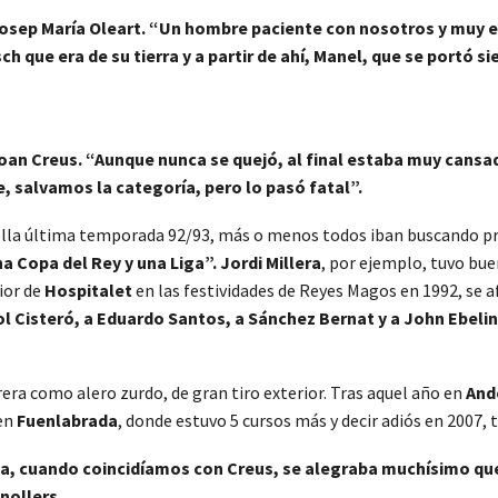
osep María Oleart. “Un hombre paciente con nosotros y muy 
osch que era de su tierra y a partir de ahí, Manel, que se portó
oan Creus. “Aunque nunca se quejó, al final estaba muy cansado
, salvamos la categoría, pero lo pasó fatal”.
ella última temporada 92/93, más o menos todos iban buscando pr
a Copa del Rey y una Liga”. Jordi Millera
, por ejemplo, tuvo bu
ior de
Hospitalet
en las festividades de Reyes Magos en 1992, se 
ol Cisteró, a Eduardo Santos, a Sánchez Bernat y a John Ebeling
era como alero zurdo, de gran tiro exterior. Tras aquel año en
And
 en
Fuenlabrada
, donde estuvo 5 cursos más y decir adiós en 2007,
ia, cuando coincidíamos con Creus, se alegraba muchísimo qu
nollers
.