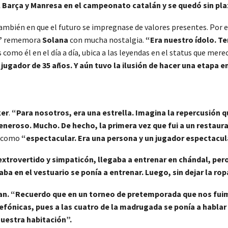
l Barça y Manresa en el campeonato catalán y se quedó sin pla
ba también en que el futuro se impregnase de valores presentes. Por
”
rememora
Solana
con mucha nostalgia.
“Era nuestro ídolo. Te
s como él en el día a día, ubica a las leyendas en el status que mere
jugador de 35 años. Y aún tuvo la ilusión de hacer una etapa e
ker
.
“Para nosotros, era una estrella. Imagina la repercusión q
generoso. Mucho. De hecho, la primera vez que fui a un restau
ne como
“espectacular. Era una persona y un jugador espectacul
 extrovertido y simpaticón, llegaba a entrenar en chándal, per
aba en el vestuario se ponía a entrenar. Luego, sin dejar la ropa
. “Recuerdo que en un torneo de pretemporada que nos fuimos 
lefónicas, pues a las cuatro de la madrugada se ponía a hablar
nuestra habitación”.