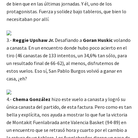
de bien que en las últimas jornadas. Y él, uno de los
protagonistas. Fuerza y solidez bajo tableros, que bien lo
necesitaban por allí.
3.-
Reggie Upshaw Jr.
Desafiando a
Goran Huskic
volando
a canasta. En un encuentro donde hubo poco acierto en el
tiro (46 canastas de 133 intentos, un 34,6% tan sólo, para
un resultado final de 66-62), al menos, disfrutemos de
estos vuelos. Eso sí, San Pablo Burgos volvió a ganar en
casa, ¿eh?
4.-
Chema González
hizo este vuelo a canasta y logró su
única canasta del partido, de esta factura. Pero como es tan
bella y explícita, nos ayuda a mostrar lo que fue la victoria
de Montakit Fuenlabrada ante Valencia Basket (94-89) en
un encuentro que se retrasó hora y cuarto por el cambio a
la rotura de un tablero. Los fuenlabreños dieron un paso de