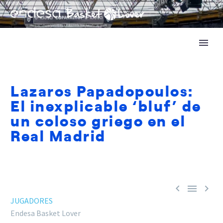
Lazaros Papadopoulos:
El inexplicable ‘bluf’ de
un coloso griego en el
Real Madrid



JUGADORES
Endesa Basket Lover