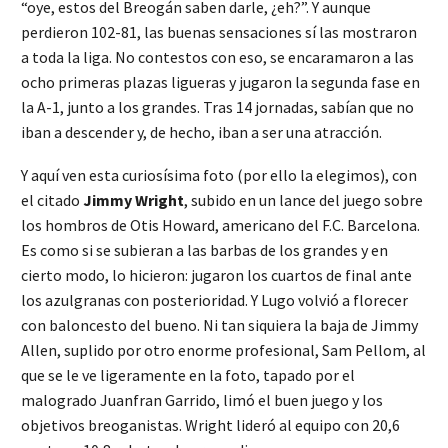
“oye, estos del Breogán saben darle, ¿eh?”. Y aunque
perdieron 102-81, las buenas sensaciones sí las mostraron
a toda la liga. No contestos con eso, se encaramaron a las
ocho primeras plazas ligueras y jugaron la segunda fase en
la A-1, junto a los grandes. Tras 14 jornadas, sabían que no
iban a descender y, de hecho, iban a ser una atracción.
Y aquí ven esta curiosísima foto (por ello la elegimos), con
el citado
Jimmy Wright
, subido en un lance del juego sobre
los hombros de Otis Howard, americano del F.C. Barcelona.
Es como si se subieran a las barbas de los grandes y en
cierto modo, lo hicieron: jugaron los cuartos de final ante
los azulgranas con posterioridad. Y Lugo volvió a florecer
con baloncesto del bueno. Ni tan siquiera la baja de Jimmy
Allen, suplido por otro enorme profesional, Sam Pellom, al
que se le ve ligeramente en la foto, tapado por el
malogrado Juanfran Garrido, limó el buen juego y los
objetivos breoganistas. Wright lideró al equipo con 20,6