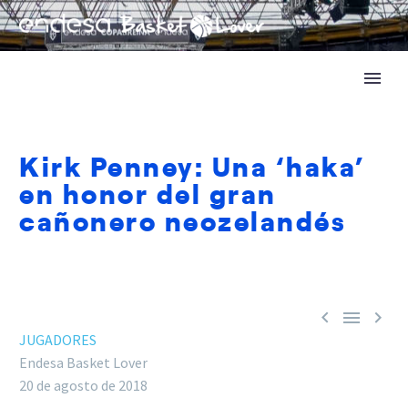
Kirk Penney: Una ‘haka’
en honor del gran
cañonero neozelandés



JUGADORES
Endesa Basket Lover
20 de agosto de 2018