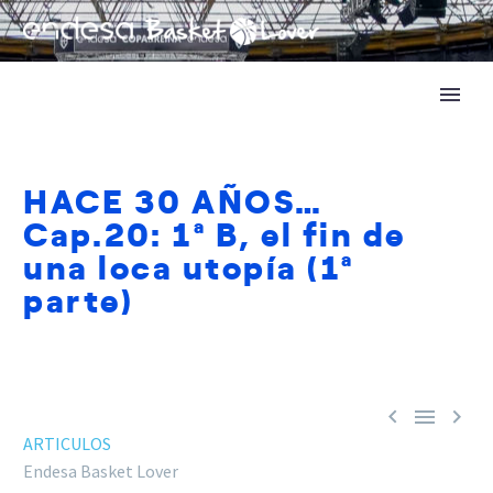
HACE 30 AÑOS…
Cap.20: 1ª B, el fin de
una loca utopía (1ª
parte)



ARTICULOS
Endesa Basket Lover