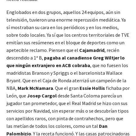
Englobados en dos grupos, aquellos 24 equipos, aún sin
televisión, tuvieron una enorme repercusión mediática. Ya
sí mostraban su cara en los periódicos y en los medios,
sobre todo locales. Ya sí que los centros territoriales de TVE
emitían sus resúmenes en el bloque de deportes como un
apetecible reclamo. Piensen que el
Cajamadrid
, recién
descendido a 1ª B,
pagaba al canadiense Greg Wiltjer lo
que ningún extranjero en ACB cobraba
, que no fuesen los
madridistas Branson y Spriggs o el barcelonista Wallace
Bryant. Que en el Caja de Ronda aterrizó un campeón de la
NBA,
Mark
McNamara
. Que el gran
Essie Hollis
fichaba por
León, que
Josep Cargol
desde Santa Coloma parecía un
jugador tan prometedor, que el Real Madrid se hizo con sus
servicios por Navidad, sin esperar más o se descubrían tipos
con apellidos raros, con pinta de contrahechos, pero que
las metían de todos los colores, como un tal
Dan
Palombizio
. Y la receta funcionó. Y las casas patrocinadoras