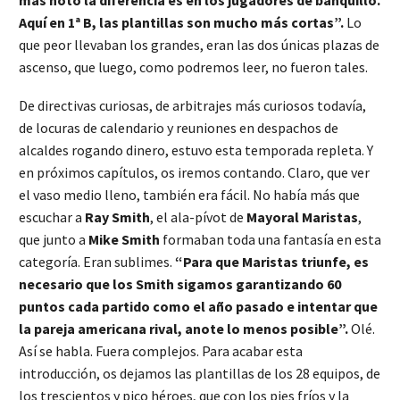
más noto la diferencia es en los jugadores de banquillo.
Aquí en 1ª B, las plantillas son mucho más cortas”.
Lo
que peor llevaban los grandes, eran las dos únicas plazas de
ascenso, que luego, como podremos leer, no fueron tales.
De directivas curiosas, de arbitrajes más curiosos todavía,
de locuras de calendario y reuniones en despachos de
alcaldes rogando dinero, estuvo esta temporada repleta. Y
en próximos capítulos, os iremos contando. Claro, que ver
el vaso medio lleno, también era fácil. No había más que
escuchar a
Ray Smith
, el ala-pívot de
Mayoral Maristas
,
que junto a
Mike Smith
formaban toda una fantasía en esta
categoría. Eran sublimes.
“Para que Maristas triunfe, es
necesario que los Smith sigamos garantizando 60
puntos cada partido como el año pasado e intentar que
la pareja americana rival, anote lo menos posible”.
Olé.
Así se habla. Fuera complejos. Para acabar esta
introducción, os dejamos las plantillas de los 28 equipos, de
los trescientos y pico héroes, que con los pies fríos y la