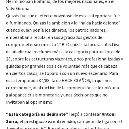
Herminio San Epifanio, de los mejores nacionales, en el
Valvi Girona.
Quizás fue que el efecto novedoso de esta categoría se fue
difuminando. Quizás la ambición y la “huida hacia delante”
cuando quien ponía los dineros, los patrocinadores,
empezaban a recular en sus agraciados gestos de
comprometerse con esta 1ª B. O quizás la locura colectiva
de añadir cuatro clubes más a la categoría para un total de
28, sobre las estructuras vigentes, poco profesionalizadas y
guiadas por grandes dosis de voluntad más que de cabeza
en ciertos casos, se toparon con un nuevo escenario. Para
esta temporada 87/88, la de HACE 30 AÑOS, la que nos
corresponde, al atractivo de la competición se le unió una
galopante crisis monetaria y unas decisiones que no
invitaban al optimismo.
“Esta categoría es delirante”
llegó a confesar
Antoni
Serra,
el prestigioso ex entrenador, campeón de liga con el
Joventut y con el F.C. Barcelona, ahora en las filas de