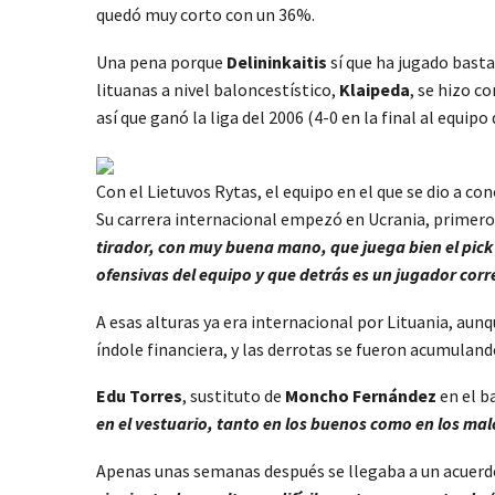
quedó muy corto con un 36%.
Una pena porque
Delininkaitis
sí que ha jugado basta
lituanas a nivel baloncestístico,
Klaipeda
, se hizo c
así que ganó la liga del 2006 (4-0 en la final al equi
Con el Lietuvos Rytas, el equipo en el que se dio a con
Su carrera internacional empezó en Ucrania, primero
tirador, con muy buena mano, que juega bien el pick 
ofensivas del equipo y que detrás es un jugador corr
A esas alturas ya era internacional por Lituania, au
índole financiera, y las derrotas se fueron acumuland
Edu Torres
, sustituto de
Moncho Fernández
en el b
en el vestuario, tanto en los buenos como en los m
Apenas unas semanas después se llegaba a un acuerdo 