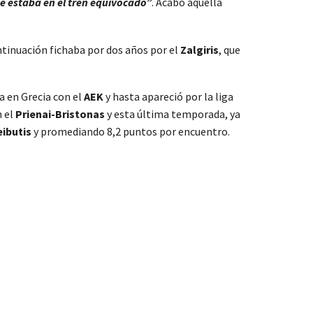
ue estaba en el tren equivocado”
. Acabó aquella
ontinuación fichaba por dos años por el
Zalgiris
, que
a en Grecia con el
AEK
y hasta apareció por la liga
n el
Prienai-Bristonas
y esta última temporada, ya
eibutis
y promediando 8,2 puntos por encuentro.