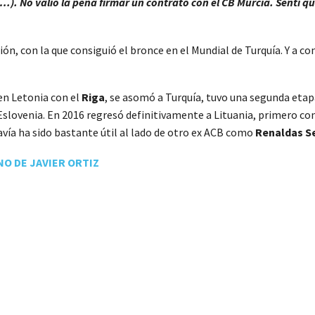
(…). No valió la pena firmar un contrato con el CB Murcia. Sentí q
ión, con la que consiguió el bronce en el Mundial de Turquía. Y a c
en Letonia con el
Riga
, se asomó a Turquía, tuvo una segunda etap
 Eslovenia. En 2016 regresó definitivamente a Lituania, primero co
avía ha sido bastante útil al lado de otro ex ACB como
Renaldas S
O DE JAVIER ORTIZ