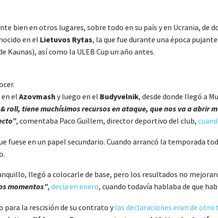
nte bien en otros lugares, sobre todo en su país y en Ucrania, de 
onocido en el
Lietuvos Rytas
, la que fue durante una época pujante
po de Kaunas), así como la ULEB Cup un año antes.
ocer.
 en el
Azovmash
y luego en el
Budyvelnik
, desde donde llegó a M
& roll, tiene muchísimos recursos en ataque, que nos va a abrir m
ecto”
, comentaba Paco Guillem, director deportivo del club,
cuand
nque fuese en un papel secundario. Cuando arrancó la temporada to
o.
anquillo, llegó a colocarle de base, pero los resultados no mejora
alos momentos”
,
decía en enero
, cuando todavía hablaba de que hab
para la rescisión de su contrato y
las declaraciones eran de otro 