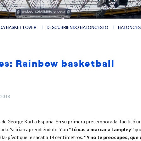
DA BASKET LOVER
DESCUBRIENDO BALONCESTO
BALONCES
res: Rainbow basketball
 2018
a de George Karl a España. En su primera pretemporada, facilitó u
nada. Ya irían aprendiéndolo. Y un
“tú vas a marcar a Lampley”
que
 ala-pívot que le sacaba 14 centímetros.
“Y no te preocupes, que 