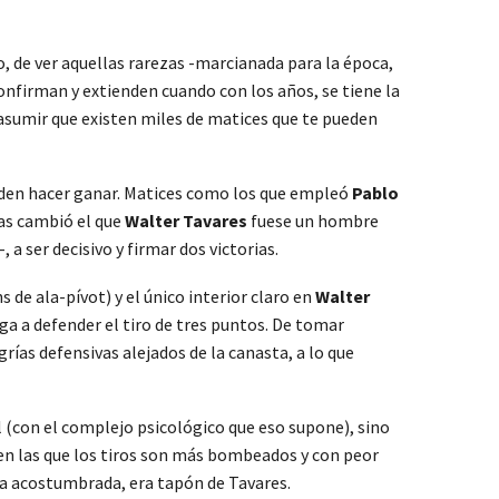
o, de ver aquellas rarezas -marcianada para la época,
nfirman y extienden cuando con los años, se tiene la
 asumir que existen miles de matices que te pueden
ueden hacer ganar. Matices como los que empleó
Pablo
das cambió el que
Walter Tavares
fuese un hombre
 ser decisivo y firmar dos victorias.
e ala-pívot) y el único interior claro en
Walter
sga a defender el tiro de tres puntos. De tomar
grías defensivas alejados de la canasta, a lo que
 (con el complejo psicológico que eso supone), sino
e en las que los tiros son más bombeados y con peor
ica acostumbrada, era tapón de Tavares.