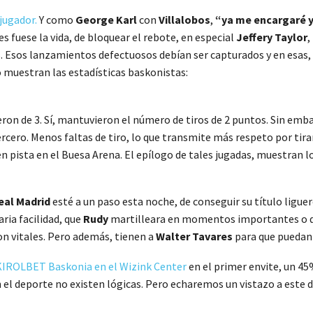
jugador.
Y como
George
Karl
con
Villalobos
,
“ya me encargaré y
 fuese la vida, de bloquear el rebote, en especial
Jeffery Taylor
,
. Esos lanzamientos defectuosos debían ser capturados y en esas,
 muestran las estadísticas baskonistas:
eron de 3. Sí, mantuvieron el número de tiros de 2 puntos. Sin emba
l tercero. Menos faltas de tiro, lo que transmite más respeto por ti
en pista en el Buesa Arena. El epílogo de tales jugadas, muestran 
eal Madrid
esté a un paso esta noche, de conseguir su título ligue
ria facilidad, que
Rudy
martilleara en momentos importantes o 
son vitales. Pero además, tienen a
Walter Tavares
para que puedan
 KIROLBET Baskonia en el Wizink Center
en el primer envite, un 45%.
 el deporte no existen lógicas. Pero echaremos un vistazo a este d