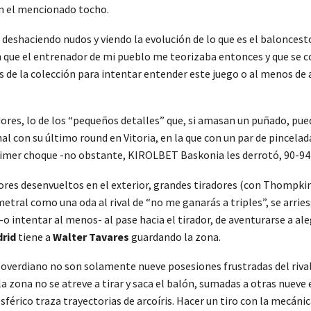
en el mencionado tocho.
 deshaciendo nudos y viendo la evolución de lo que es el baloncest
 que el entrenador de mi pueblo me teorizaba entonces y que se co
s de la colección para intentar entender este juego o al menos de
adores, lo de los “pequeños detalles” que, si amasan un puñado, p
inal con su último round en Vitoria, en la que con un par de pincela
imer choque -no obstante, KIROLBET Baskonia les derrotó, 90-94-, a
s desenvueltos en el exterior, grandes tiradores (con Thompkins d
etral como una oda al rival de “no me ganarás a triples”, se arrie
 -o intentar al menos- al pase hacia el tirador, de aventurarse a ale
rid
tiene a
Walter Tavares
guardando la zona.
overdiano no son solamente nueve posesiones frustradas del rival
 la zona no se atreve a tirar y saca el balón, sumadas a otras nuev
sférico traza trayectorias de arcoíris. Hacer un tiro con la mecán