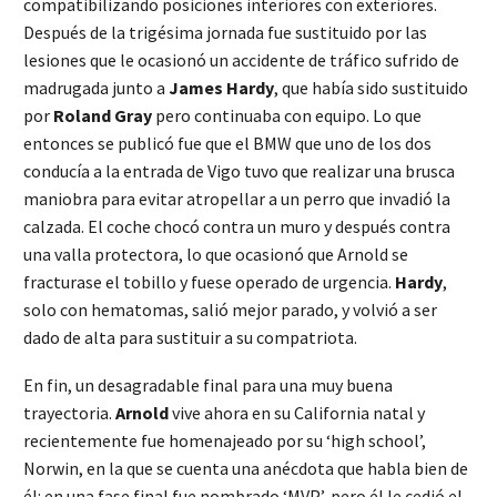
compatibilizando posiciones interiores con exteriores.
Después de la trigésima jornada fue sustituido por las
lesiones que le ocasionó un accidente de tráfico sufrido de
madrugada junto a
James Hardy
, que había sido sustituido
por
Roland Gray
pero continuaba con equipo. Lo que
entonces se publicó fue que el BMW que uno de los dos
conducía a la entrada de Vigo tuvo que realizar una brusca
maniobra para evitar atropellar a un perro que invadió la
calzada. El coche chocó contra un muro y después contra
una valla protectora, lo que ocasionó que Arnold se
fracturase el tobillo y fuese operado de urgencia.
Hardy
,
solo con hematomas, salió mejor parado, y volvió a ser
dado de alta para sustituir a su compatriota.
En fin, un desagradable final para una muy buena
trayectoria.
Arnold
vive ahora en su California natal y
recientemente fue homenajeado por su ‘high school’,
Norwin, en la que se cuenta una anécdota que habla bien de
él: en una fase final fue nombrado ‘MVP’, pero él le cedió el