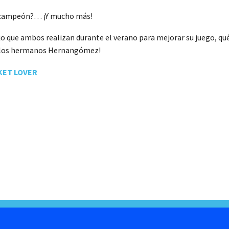
 de campeón?… ¡Y mucho más!
 que ambos realizan durante el verano para mejorar su juego, qu
on los hermanos Hernangómez!
KET LOVER