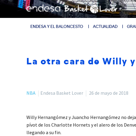
ENDESA Y EL BALONCESTO
ACTUALIDAD
GRA
La otra cara de Willy
NBA
Endesa Basket Lover
26 de mayo de 2018
Willy Hernangómez y Juancho Hernangómez no dejaron
pívot de los Charlotte Hornets y el alero de los De
llegando a su fin.