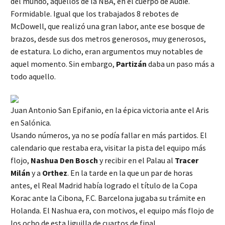
del mundo, aquellos de la NBA, en el cuerpo de Audie.
Formidable. Igual que los trabajados 8 rebotes de
McDowell, que realizó una gran labor, ante ese bosque de
brazos, desde sus dos metros generosos, muy generosos,
de estatura. Lo dicho, eran argumentos muy notables de
aquel momento. Sin embargo,
Partizán
daba un paso más a
todo aquello.
Juan Antonio San Epifanio, en la épica victoria ante el Aris
en Salónica.
Usando números, ya no se podía fallar en más partidos. El
calendario que restaba era, visitar la pista del equipo más
flojo,
Nashua Den Bosch
y recibir en el Palau al
Tracer
Milán
y a
Orthez
. En la tarde en la que un par de horas
antes, el Real Madrid había logrado el título de la Copa
Korac ante la Cibona, F.C. Barcelona jugaba su trámite en
Holanda. El Nashua era, con motivos, el equipo más flojo de
los ocho de esta liguilla de cuartos de final.