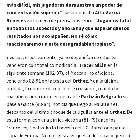
más difícil, mis jugadores de muestran un poder de
concentración superior”
, se lamentaba
Aíto García
Reneses
en la rueda de prensa posterior.
“Jugamos fatal
en todos los aspectos y ahora hay que esperar que los
resultados nos acompañen. No sé cómo
reaccionaremos a este desagradable tropiezo”.
Y es que, efectivamente, ya no dependían de ellos. Si
vencieron con total comodidad al
Tracer Milán
en la
siguiente semana (102-87), el Maccabi no aflojaba,
venciendo 82-91 en la pista del
Orthez
. Y en la última
jornada, la enorme decepción se consumó, cuando los
macabeos amarraron en casa ante
Partizán Belgrado
su
pase a Gante (98-84), noticia que llegó al Palau en el
descanso del último choque de la liguilla ante el
Orthez
. De
esta forma, con una pírrica victoria (81-79) ante los
franceses, finalizaba la travesía del F.C. Barcelona por la
Copa de Europa. No nos gusta etiquetar de fracaso, pero sí