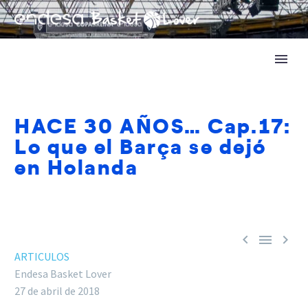
HACE 30 AÑOS… Cap.17:
Lo que el Barça se dejó
en Holanda



ARTICULOS
Endesa Basket Lover
27 de abril de 2018