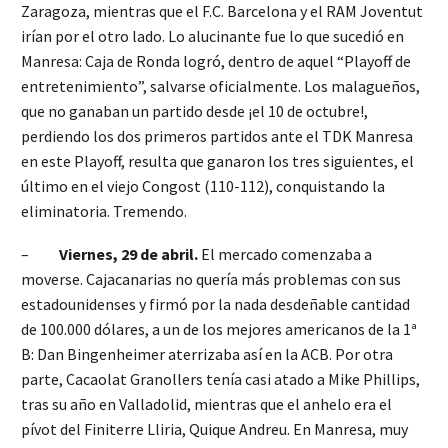
Zaragoza, mientras que el F.C. Barcelona y el RAM Joventut
irían por el otro lado. Lo alucinante fue lo que sucedió en
Manresa: Caja de Ronda logró, dentro de aquel “Playoff de
entretenimiento”, salvarse oficialmente. Los malagueños,
que no ganaban un partido desde ¡el 10 de octubre!,
perdiendo los dos primeros partidos ante el TDK Manresa
en este Playoff, resulta que ganaron los tres siguientes, el
último en el viejo Congost (110-112), conquistando la
eliminatoria. Tremendo.
–
Viernes, 29 de abril.
El mercado comenzaba a
moverse. Cajacanarias no quería más problemas con sus
estadounidenses y firmó por la nada desdeñable cantidad
de 100.000 dólares, a un de los mejores americanos de la 1ª
B: Dan Bingenheimer aterrizaba así en la ACB. Por otra
parte, Cacaolat Granollers tenía casi atado a Mike Phillips,
tras su año en Valladolid, mientras que el anhelo era el
pívot del Finiterre Lliria, Quique Andreu. En Manresa, muy