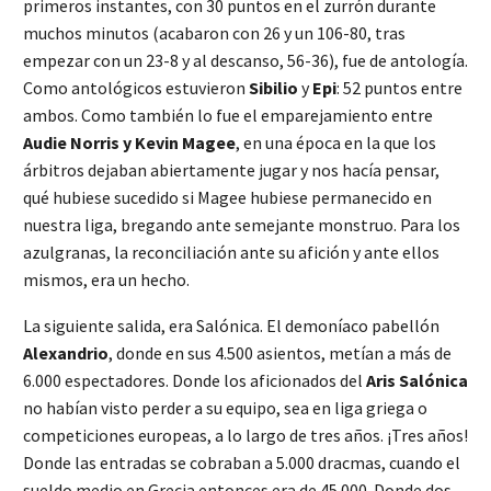
primeros instantes, con 30 puntos en el zurrón durante
muchos minutos (acabaron con 26 y un 106-80, tras
empezar con un 23-8 y al descanso, 56-36), fue de antología.
Como antológicos estuvieron
Sibilio
y
Epi
: 52 puntos entre
ambos. Como también lo fue el emparejamiento entre
Audie Norris y Kevin Magee
, en una época en la que los
árbitros dejaban abiertamente jugar y nos hacía pensar,
qué hubiese sucedido si Magee hubiese permanecido en
nuestra liga, bregando ante semejante monstruo. Para los
azulgranas, la reconciliación ante su afición y ante ellos
mismos, era un hecho.
La siguiente salida, era Salónica. El demoníaco pabellón
Alexandrio
, donde en sus 4.500 asientos, metían a más de
6.000 espectadores. Donde los aficionados del
Aris Salónica
no habían visto perder a su equipo, sea en liga griega o
competiciones europeas, a lo largo de tres años. ¡Tres años!
Donde las entradas se cobraban a 5.000 dracmas, cuando el
sueldo medio en Grecia entonces era de 45.000. Donde dos