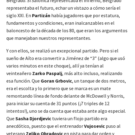
Belgrado. Si Salónica representaba el infierno, Belgrado
representaba el futuro, echar un vistazo a cómo sería el
siglo XXI. En
Partizán
había jugadores que por estatura,
fundamentos y condiciones, eran inalcanzables en el
baloncesto de la década de los 80, que eran los argumentos
que manejaban nuestros representantes.
Y con ellos, se realizó un excepcional partido. Pero si el
sueño de Aíto era convertir a Jiménez de “3” (algo que usó
varios minutos en este choque), allí ya tenían al
veinteañero
Zarko Paspalj
, más alto incluso, realizando
esa función. Que
Goran Grbovic
, un tanque de dos metros,
era el escolta y lo primero que se marca es un mate
remontando línea de fondo delante de McDowell y Norris,
para iniciar su cuenta de 31 puntos (¡7 triples de 12
intentos!), uno se da cuenta que estaba ante algo especial.
Que
Sasha Djordjevic
tuviera un flojo partido era
anecdótico, puesto que el entrenador
Vujosevic
puso al
veterano
Zeljko Obradovic
en pista para dar orden y