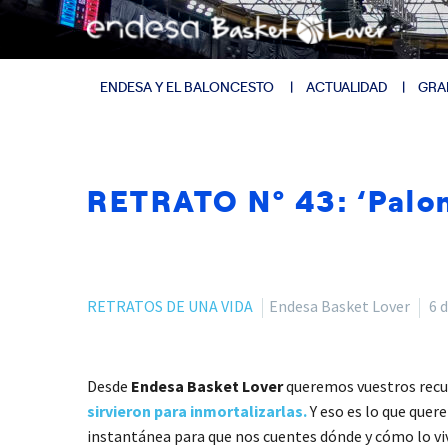
ENDESA Y EL BALONCESTO
ACTUALIDAD
GRA
RETRATO Nº 43: ‘Palom
RETRATOS DE UNA VIDA
Endesa Basket Lover
6 
Desde
Endesa Basket Lover
queremos vuestros recue
sirvieron para inmortalizarlas.
Y eso es lo que que
instantánea para que nos cuentes dónde y cómo lo viv