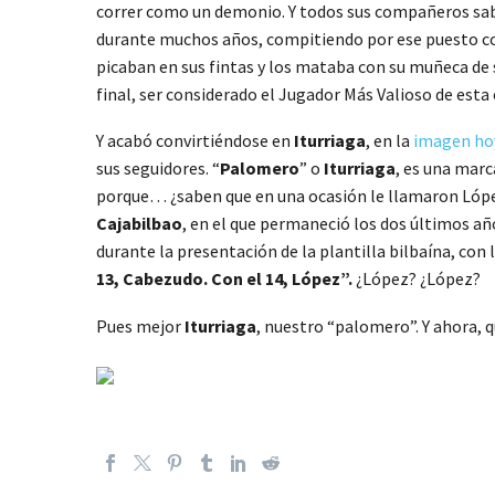
correr como un demonio. Y todos sus compañeros sabía
durante muchos años, compitiendo por ese puesto con
picaban en sus fintas y los mataba con su muñeca de s
final, ser considerado el Jugador Más Valioso de esta
Y acabó convirtiéndose en
Iturriaga
, en la
imagen hoy
sus seguidores. “
Palomero
” o
Iturriaga
, es una marc
porque… ¿saben que en una ocasión le llamaron López,
Cajabilbao
, en el que permaneció los dos últimos año
durante la presentación de la plantilla bilbaína, con 
13, Cabezudo. Con el 14, López”.
¿López? ¿López?
Pues mejor
Iturriaga
, nuestro “palomero”. Y ahora, 