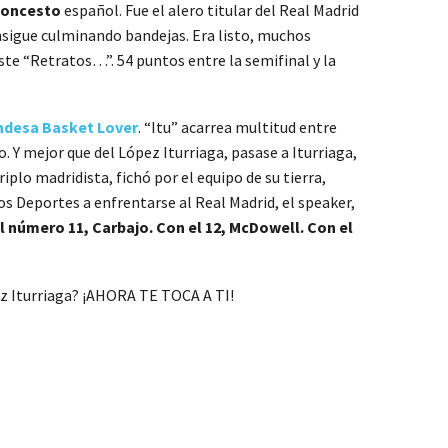
loncesto
español. Fue el alero titular del Real Madrid
nsigue culminando bandejas. Era listo, muchos
ste “Retratos…”. 54 puntos entre la semifinal y la
ndesa Basket Lover
. “Itu” acarrea multitud entre
 Y mejor que del López Iturriaga, pasase a Iturriaga,
lo madridista, fichó por el equipo de su tierra,
os Deportes a enfrentarse al Real Madrid, el speaker,
l número 11, Carbajo. Con el 12, McDowell. Con el
pez Iturriaga? ¡AHORA TE TOCA A TI!