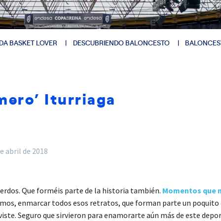
DA BASKET LOVER
DESCUBRIENDO BALONCESTO
BALONCES
ero’ Iturriaga
de abril de 2018
rdos. Que forméis parte de la historia también.
Momentos que ma
remos, enmarcar todos esos retratos, que forman parte un poquit
iste. Seguro que sirvieron para enamorarte aún más de este deporte