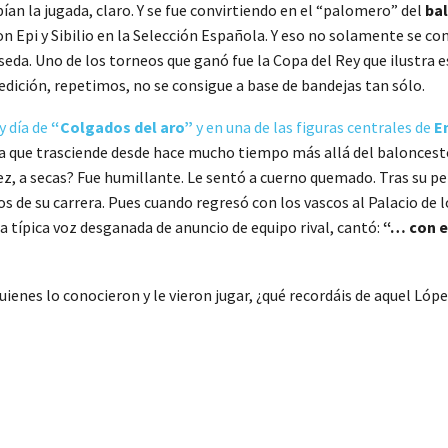
n la jugada, claro. Y se fue convirtiendo en el “palomero” del
ba
 Epi y Sibilio en la Selección Española. Y eso no solamente se co
eda. Uno de los torneos que ganó fue la Copa del Rey que ilustra e
 edición, repetimos, no se consigue a base de bandejas tan sólo.
 día de
“Colgados del aro”
y en una de las figuras centrales de
E
a que trasciende desde hace mucho tiempo más allá del baloncesto.
 a secas? Fue humillante. Le sentó a cuerno quemado. Tras su perip
s de su carrera. Pues cuando regresó con los vascos al Palacio de l
la típica voz desganada de anuncio de equipo rival, cantó:
“… con e
quienes lo conocieron y le vieron jugar, ¿qué recordáis de aquel Ló