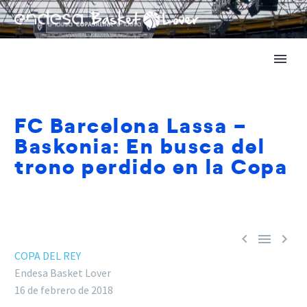
FC Barcelona Lassa –
Baskonia: En busca del
trono perdido en la Copa



COPA DEL REY
Endesa Basket Lover
16 de febrero de 2018