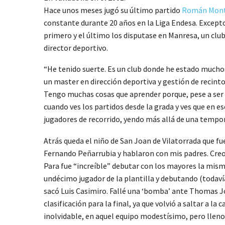
Hace unos meses jugó su último partido
Román Mon
constante durante 20 años en la Liga Endesa. Except
primero y el último los disputase en Manresa, un clu
director deportivo.
“He tenido suerte. Es un club donde he estado muchos
un master en dirección deportiva y gestión de recinto
Tengo muchas cosas que aprender porque, pese a ser 
cuando ves los partidos desde la grada y ves que en
jugadores de recorrido, yendo más allá de una tempor
Atrás queda el niño de San Joan de Vilatorrada que fu
Fernando Peñarrubia y hablaron con mis padres. Creo 
Para fue “increíble” debutar con los mayores la mism
undécimo jugador de la plantilla y debutando (todaví
sacó Luis Casimiro. Fallé una ‘bomba’ ante Thomas Jo
clasificación para la final, ya que volvió a saltar a l
inolvidable, en aquel equipo modestísimo, pero lleno 