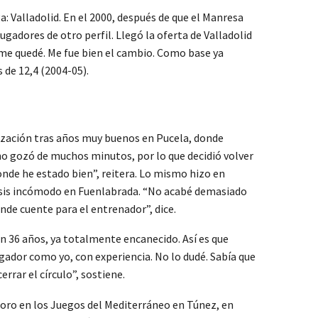
a: Valladolid. En el 2000, después de que el Manresa
ugadores de otro perfil. Llegó la oferta de Valladolid
 me quedé. Me fue bien el cambio. Como base ya
 de 12,4 (2004-05).
tización tras años muy buenos en Pucela, donde
no gozó de muchos minutos, por lo que decidió volver
onde he estado bien”, reitera. Lo mismo hizo en
tesis incómodo en Fuenlabrada. “No acabé demasiado
onde cuente para el entrenador”, dice.
n 36 años, ya totalmente encanecido. Así es que
gador como yo, con experiencia. No lo dudé. Sabía que
rar el círculo”, sostiene.
 el oro en los Juegos del Mediterráneo en Túnez, en