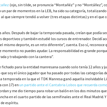
tañez
(ojo, sin tilde, se pronuncia “Montañéz” y no “Montáñez”, co
o un par de momentos en la LEB, ha sido su categoría, totalizand
b al que siempre tendió a volver (tres etapas distintas) y en el q
 años. Después de bajar la temporada pasada, creían que podía ser
s deportivos y también estudié los cursos de entrenador. Decidí a
el mismo deporte, es un reto diferente”, cuenta. Eso sí, reconoce
 ese momento no puedes ayudar. La responsabilidad es grande porq
ada y trabajando con la cantera”.
e fichado para la entidad manresana cuando solo tenía 12 años y ju
que soy el único jugador que ha pasado por todas las categorías de
a temporada en la que el TDK Manresa ganó aquella inolvidable Lig
a con 17) en
un partido ante el Cantabria Lobos que recuerda como 
rdan y me dio tiempo para robar un balón en los dos minutos que e
a cancha en el cuarto partido de las semifinales ante el Real Madrid
de espíritu.