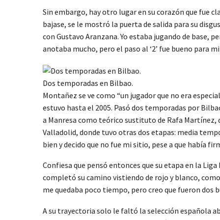
Sin embargo, hay otro lugar en su corazón que fue clav
bajase, se le mostró la puerta de salida para su disgu
con Gustavo Aranzana. Yo estaba jugando de base, per
anotaba mucho, pero el paso al ‘2’ fue bueno para mi
Dos temporadas en Bilbao.
Montañez se ve como “un jugador que no era especiali
estuvo hasta el 2005. Pasó dos temporadas por Bilbao
a Manresa como teórico sustituto de Rafa Martínez, q
Valladolid, donde tuvo otras dos etapas: media temp
bien y decido que no fue mi sitio, pese a que había fi
Confiesa que pensó entonces que su etapa en la Liga 
completó su camino vistiendo de rojo y blanco, como 
me quedaba poco tiempo, pero creo que fueron dos bu
A su trayectoria solo le faltó la selección española ab