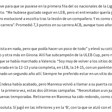
e para que se pusiese en la primera fila del os nacionales de la Lig
sto. “Me hubiese gustado seguir en LEB, pero el entrenador quería j
o evolucioné a escolta tras la lesión de un compañero. Y es como
 carrera”. Promedió 7,3 puntos en su carrera ACB, aunque tuvo años
sta en nada, pero que podía hacer un poco de todo” y elevó su co
 y otra más en Girona. Allí fue subcampeón de la ULEB Cup, pero 
ue se había marchado a Valencia. “Soy muy de volver a los sitios d
orada en la 12-13 y una completa, en LEB, la 14-15, con un parén
rmado un segundo año allí. Siempre he preferido estar en un sitio d
Endesa había acabado, pero Manresa volvió a llamar a su puerta co
la primera vez, estas dos últimas campañas. “Necesitaban a un ju
enas temporadas. Retirarme en Manresa ha sido redondo, como cer
soluta. Sí jugó en las inferiores y en la ‘B’, con la que se alzó con