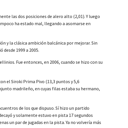
ente las dos posiciones de alero alto (2,01). Y luego
 tampoco ha estado mal, llegando a asomarse en
ón y la clásica ambición balcánica por mejorar. Sin
ó desde 1999 a 2005.
llinios. Fue entonces, en 2006, cuando se hizo con su
n el Siroki Prima Pivo (13,3 puntos y 5,6
njunto madrileño, en cuyas filas estaba su hermano,
cuentros de los que dispuso. Sí hizo un partido
 decayó y solamente estuvo en pista 17 segundos
enas un par de jugadas en la pista. Ya no volvería más