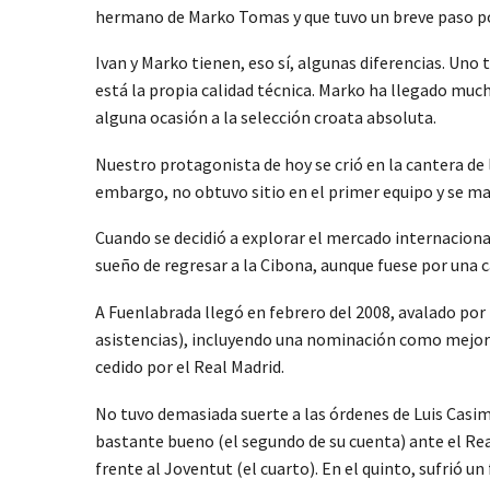
hermano de Marko Tomas y que tuvo un breve paso po
Ivan y Marko tienen, eso sí, algunas diferencias. Uno 
está la propia calidad técnica. Marko ha llegado muc
alguna ocasión a la selección croata absoluta.
Nuestro protagonista de hoy se crió en la cantera de 
embargo, no obtuvo sitio en el primer equipo y se ma
Cuando se decidió a explorar el mercado internacional
sueño de regresar a la Cibona, aunque fuese por una 
A Fuenlabrada llegó en febrero del 2008, avalado por 
asistencias), incluyendo una nominación como mejor j
cedido por el Real Madrid.
No tuvo demasiada suerte a las órdenes de Luis Casimi
bastante bueno (el segundo de su cuenta) ante el Re
frente al Joventut (el cuarto). En el quinto, sufrió u