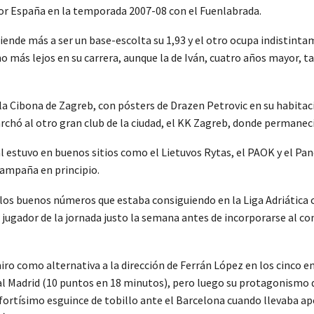
r España en la temporada 2007-08 con el Fuenlabrada.
tiende más a ser un base-escolta su 1,93 y el otro ocupa indistintam
ho más lejos en su carrera, aunque la de Iván, cuatro años mayor,
la Cibona de Zagreb, con pósters de Drazen Petrovic en su habitaci
rchó al otro gran club de la ciudad, el KK Zagreb, donde permaneci
 estuvo en buenos sitios como el Lietuvos Rytas, el PAOK y el Pane
campaña en principio.
los buenos números que estaba consiguiendo en la Liga Adriática co
ugador de la jornada justo la semana antes de incorporarse al co
ro como alternativa a la dirección de Ferrán López en los cinco en
al Madrid (10 puntos en 18 minutos), pero luego su protagonismo
n fortísimo esguince de tobillo ante el Barcelona cuando llevaba ap