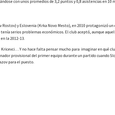
chándose con unos promedios de 3,2 puntos y 0,8 asistencias en 10 
iv Rostov) y Eslovenia (Krka Novo Mesto), en 2010 protagonizó un
ub tenía serios problemas económicos. El club aceptó, aunque aque
 en la 2012-13.
del Kricevci… Y no hace falta pensar mucho para imaginar en qué cl
trenador provisional del primer equipo durante un partido cuando Sl
azov para el puesto.