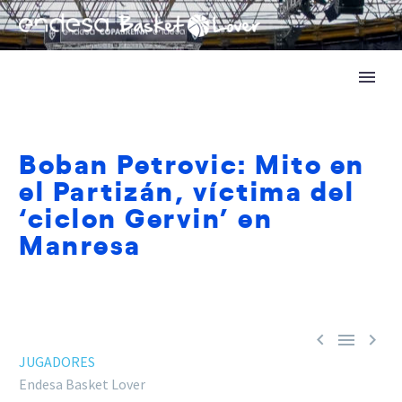
Boban Petrovic: Mito en
el Partizán, víctima del
‘ciclon Gervin’ en
Manresa



JUGADORES
Endesa Basket Lover