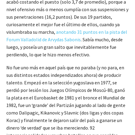
acabó costando el puesto (solo 3,7 de promedio), porque a
nivel ofensivo más o menos cumplía con sus suspensiones y
sus penetraciones (16,2 puntos). De sus 19 partidos,
curiosamente el mejor fue el último de ellos, cuando ya
vislumbraba su marcha,
anotando 31 puntos en la pista del
Forum Valladolid de Arvydas Sabonis
. Sabía mucho, desde
luego, y poseía un gran salto que inevitablemente fue
perdiendo, lo que le hizo menos efectivo.
No fue uno más en aquel país que no paraba (y no para, en
sus distintos estados independizados ahora) de producir
talento. Empezó en la selección yugoslava en 1977, se
perdió por lesión los Juegos Olímpicos de Moscú-80, ganó
la plata en el Eurobasket de 1981 y el bronce el Mundial de
1982, fue un ‘grande’ del Partizán jugando al lado de gente
como Dalipagic, Kikanovic y Slavnic (dos ligas y dos copas
Korac) y finalmente le dejaron salir del país a ganarse un
dinero ‘de verdad’ que se iba mereciendo. 92