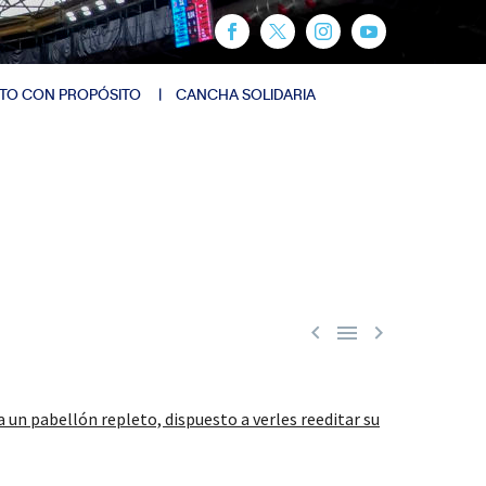
TO CON PROPÓSITO
CANCHA SOLIDARIA



a un pabellón repleto, dispuesto a verles reeditar su