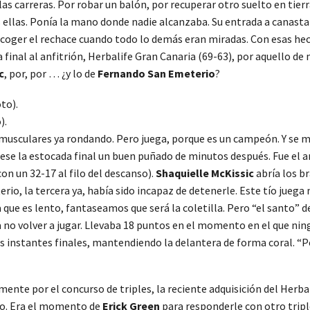
as carreras. Por robar un balón, por recuperar otro suelto en tierr
ellas. Ponía la mano donde nadie alcanzaba. Su entrada a canasta 
 coger el rechace cuando todo lo demás eran miradas. Con esas he
a final al anfitrión, Herbalife Gran Canaria (69-63), por aquello d
c
, por, por … ¿y lo de
Fernando San Emeterio
?
).
sculares ya rondando. Pero juega, porque es un campeón. Y se mar
ese la estocada final un buen puñado de minutos después. Fue el ar
on un 32-17 al filo del descanso).
Shaquielle McKissic
abría los b
o, la tercera ya, había sido incapaz de detenerle. Este tío juega 
 que es lento, fantaseamos que será la coletilla. Pero “el santo” de
 no volver a jugar. Llevaba 18 puntos en el momento en el que nin
os instantes finales, mantendiendo la delantera de forma coral. “P
ente por el concurso de triples, la reciente adquisición del Herba
to. Era el momento de
Erick Green
para responderle con otro tripl