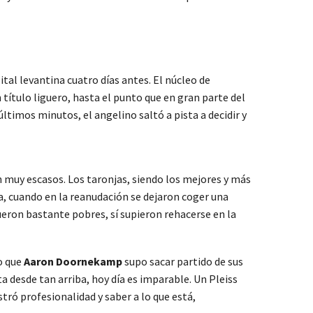
tal levantina cuatro días antes. El núcleo de
 título liguero, hasta el punto que en gran parte del
 últimos minutos, el angelino saltó a pista a decidir y
n muy escasos. Los taronjas, siendo los mejores y más
ja, cuando en la reanudación se dejaron coger una
ueron bastante pobres, sí supieron rehacerse en la
o que
Aaron Doornekamp
supo sacar partido de sus
 desde tan arriba, hoy día es imparable. Un Pleiss
tró profesionalidad y saber a lo que está,