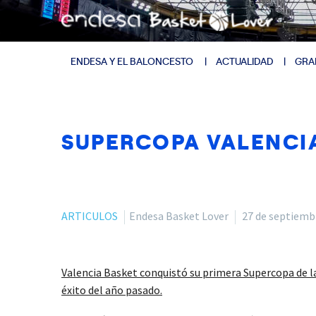
ENDESA Y EL BALONCESTO
ACTUALIDAD
GRA
SUPERCOPA VALENCI
ARTICULOS
Endesa Basket Lover
27 de septiemb
Valencia Basket conquistó su primera Supercopa de la 
éxito del año pasado.