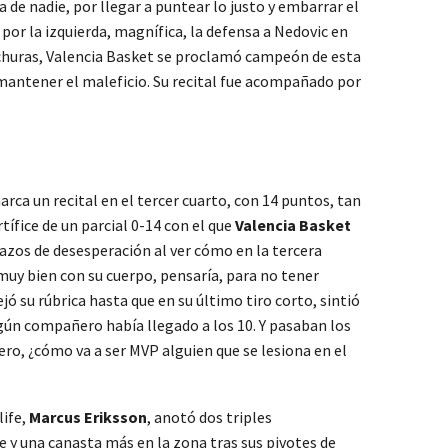
a de nadie, por llegar a puntear lo justo y embarrar el
por la izquierda, magnífica, la defensa a Nedovic en
churas, Valencia Basket se proclamó campeón de esta
e mantener el maleficio. Su recital fue acompañado por
ca un recital en el tercer cuarto, con 14 puntos, tan
tífice de un parcial 0-14 con el que
Valencia Basket
razos de desesperación al ver cómo en la tercera
muy bien con su cuerpo, pensaría, para no tener
jó su rúbrica hasta que en su último tiro corto, sintió
gún compañero había llegado a los 10. Y pasaban los
ero, ¿cómo va a ser MVP alguien que se lesiona en el
life,
Marcus Eriksson
, anotó dos triples
e y una canasta más en la zona tras sus pivotes de