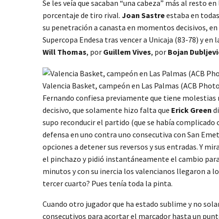
Se les veía que sacaban “una cabeza” más al resto en l
porcentaje de tiro rival.
Joan Sastre
estaba en todas 
su penetración a canasta en momentos decisivos, en
Supercopa Endesa tras vencer a Unicaja (83-78) y en l
Will Thomas
, por
Guillem Vives
, por
Bojan Dubljevi
Valencia Basket, campeón en Las Palmas (ACB Photo
Fernando confiesa previamente que tiene molestias mu
decisivo, que solamente hizo falta que
Erick Green
di
supo reconducir el partido (que se había complicado c
defensa en uno contra uno consecutiva con San Emeteri
opciones a detener sus reversos y sus entradas. Y mira
el pinchazo y pidió instantáneamente el cambio para
minutos y con su inercia los valencianos llegaron a l
tercer cuarto? Pues tenía toda la pinta.
Cuando otro jugador que ha estado sublime y no solam
consecutivos para acortar el marcador hasta un pun