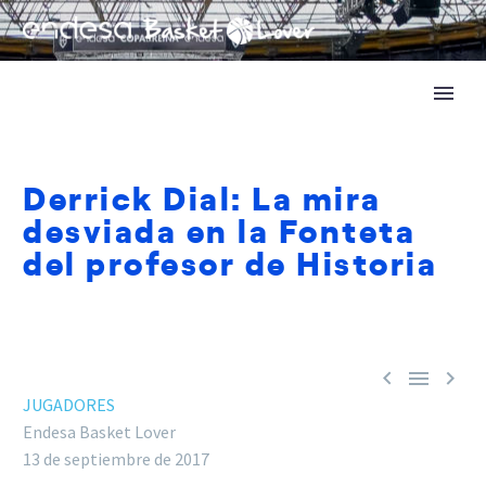
Derrick Dial: La mira
desviada en la Fonteta
del profesor de Historia



JUGADORES
Endesa Basket Lover
13 de septiembre de 2017