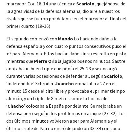
marcador. Con 16-14 una técnica a
Scariolo
, quejándose de
la agresividad de la defensa alemana, dio aire a nuestros
rivales que se fueron por delante en el marcador al final del
primer cuarto (19-16)
El segundo comenzó con
Maodo
Lo haciendo daño a la
defensa española y con cuatro puntos consecutivos puso el
+7 para Alemania. Ellos hacían daño sin su estrella en pista
mientras que
Pierre Oriola j
ugaba buenos minutos. Sastre
anotaba un buen triple que ponía el 25-23 y se encargó
durante varias posesiones de defender al, según
Scariolo
,
‘indefendible’ Schroder.
Juancho
empataba a 27 en el
minuto 15 desde el tiro libre y provocaba el primer tiempo
alemán, y un triple de 8 metros sobre la bocina del
‘
Chacho
’ colocaba a España por delante. Se mejoraba en
defensa pero seguían los problemas en ataque (27-32). Los
dos últimos minutos volvieron a ser para Alemania y el
último triple de Pau no entró dejando un 33-34 con todo