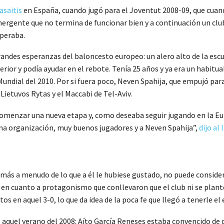
asaitis
en España, cuando jugó para el Joventut 2008-09, que cuand
emergente que no termina de funcionar bien y a continuación un cl
speraba.
randes esperanzas del baloncesto europeo: un alero alto de la esc
or y podía ayudar en el rebote. Tenía 25 años y ya era un habitual 
undial del 2010. Por si fuera poco, Neven Spahija, que empujó para 
 Lietuvos Rytas y el Maccabi de Tel-Aviv.
 comenzar una nueva etapa y, como deseaba seguir jugando en la Eu
a organización, muy buenos jugadores y a Neven Spahija”,
dijo al 
 más a menudo de lo que a él le hubiese gustado, no puede consider
as en cuanto a protagonismo que conllevaron que el club ni se plant
os en aquel 3-0, lo que da idea de la poca fe que llegó a tenerle el
 aquel verano del 2008: Aíto García Reneses estaba convencido de qu