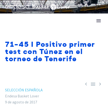
71-45 I Positivo primer
test con Túnez en el
torneo de Tenerife



SELECCIÓN ESPAÑOLA
Endesa Basket Lover
9 de agosto de 2017