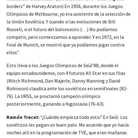
borders” de Harvey Araton) En 1956, durante los Juegos
Olímpicos de Melbourne, yo era asistente de la selección de
la Unión Soviética. Y cuando vi las evoluciones de Bill
Russell, vi el futuro del baloncesto (…) No podíamos
competir, pero comenzamos a aprender. Y en 1972, en la
final de Munich, se mostró que ya podíamos jugar contra
ellos”.
Esto lleva a los Juegos Olimpicos de Seúl’88, donde el
equipo estadounidense, con 4 futuros All Star en sus filas
(Mitch Richmond, Dan Majerle, Danny Manning y David
Robinson) claudica ante los soviéticos en semifinales (82-
76). La URSS, se proclamó campeón olímpico
posteriormente, ganando a Yugoslavia (76-63).
Ramón Trecet:
“¿Cuándo empieza todo esto? En Seúl. Los
soviéticos les pegan un buen palo. Me acuerdo que yo hacía
noches allí en la programación de TVE, que eran mañanas