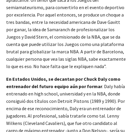
aplastante. Un señor que saca a los Juegos del
semiamateurismo, para convertirlo en el evento deportivo
por excelencia. Por aquel entonces, se produce un choque a
tres bandas, entre la necesidad americana de Dave Gavitt
por ganar, la idea de Samaranch de profesionalizar los
Juegos y David Stern, el comisionado de la NBA, que se da
cuenta que puede utilizar los Juegos como una plataforma
brutal para globalizar la marca NBA. A partir de Barcelona,
cualquier persona que vea las siglas NBA, sabe exactamente
lo que es eso. No hace falta que le expliquen nada”.
En Estados Unidos, se decantan por Chuck Daly como
entrenador del futuro equipo aún por formar
. Daly había
entrenado en high school, universidad y en la NBA, donde
consiguió dos títulos con Detroit Pistons (1989 y 1990). Por
encima de ese reconocimiento, Daly era un entrenador de
jugadores. Al profesional, sabía tratarle como tal. Lenny
Wilkens (Cleveland Cavaliers), que fue otro candidato al
cargo de máximo entrenador -junto a Don Nelson-, sería su