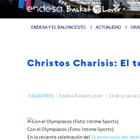
ENDESA Y EL BALONCESTO
ACTUALIDAD
GRA
Christos Charisis: El 
JUGADORES
Endesa Basket Lover
13 de junio de 
Con el Olympiacos (Foto: Intime Sports).
En la reciente celebración del
15 aniversario del ‘dob