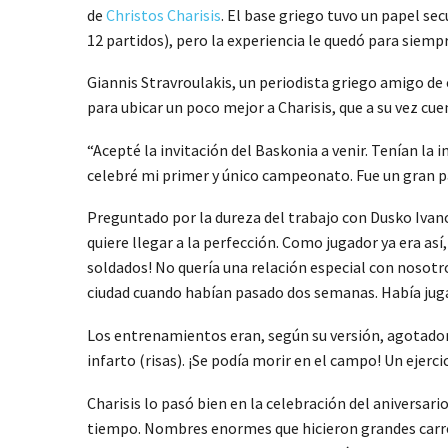
de
Christos Charisis
. El base griego tuvo un papel se
12 partidos), pero la experiencia le quedó para siempr
Giannis Stravroulakis, un periodista griego amigo de 
para ubicar un poco mejor a Charisis, que a su vez cu
“Acepté la invitación del Baskonia a venir. Tenían la i
celebré mi primer y único campeonato. Fue un gran pa
Preguntado por la dureza del trabajo con Dusko Ivano
quiere llegar a la perfección. Como jugador ya era as
soldados! No quería una relación especial con nosotr
ciudad cuando habían pasado dos semanas. Había jugado
Los entrenamientos eran, según su versión, agotadores
infarto (risas). ¡Se podía morir en el campo! Un ejerci
Charisis lo pasó bien en la celebración del aniversa
tiempo. Nombres enormes que hicieron grandes carrer