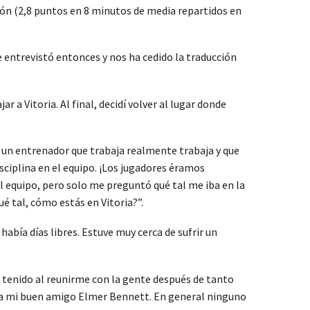
ción (2,8 puntos en 8 minutos de media repartidos en
e entrevistó entonces y nos ha cedido la traducción
r a Vitoria. Al final, decidí volver al lugar donde
: un entrenador que trabaja realmente trabaja y que
isciplina en el equipo. ¡Los jugadores éramos
l equipo, pero solo me preguntó qué tal me iba en la
é tal, cómo estás en Vitoria?”.
abía días libres. Estuve muy cerca de sufrir un
e tenido al reunirme con la gente después de tanto
l a mi buen amigo Elmer Bennett. En general ninguno