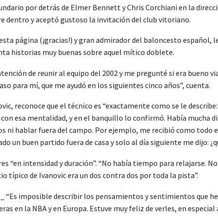
cundario por detrás de Elmer Bennett y Chris Corchiani en la direc
e dentro y aceptó gustoso la invitación del club vitoriano.
esta página (¡gracias!) y gran admirador del baloncesto español, l
enta historias muy buenas sobre aquel mítico doblete.
ntención de reunir al equipo del 2002 y me pregunté si era bueno viaja
so para mí, que me ayudó en los siguientes cinco años”, cuenta.
vic, reconoce que el técnico es “exactamente como se le describe
í, con esa mentalidad, y en el banquillo lo confirmó. Había mucha d
os ni hablar fuera del campo. Por ejemplo, me recibió como todo e
 un buen partido fuera de casa y solo al día siguiente me dijo: ¿qu
 “en intensidad y duración”. “No había tiempo para relajarse. No h
cio típico de Ivanovic era un dos contra dos por toda la pista”.
rio_ “Es imposible describir los pensamientos y sentimientos que h
as en la NBA y en Europa. Estuve muy feliz de verles, en especia