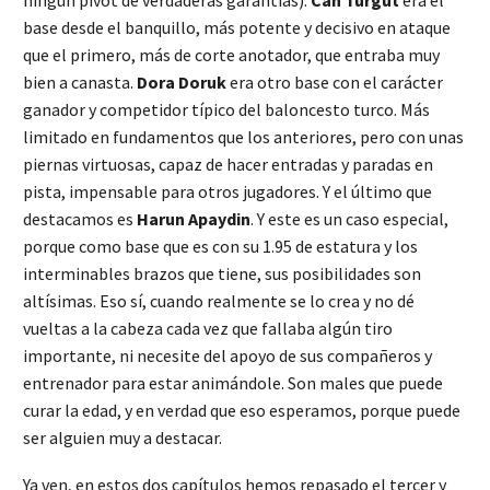
ningún pívot de verdaderas garantías).
Can Turgut
era el
base desde el banquillo, más potente y decisivo en ataque
que el primero, más de corte anotador, que entraba muy
bien a canasta.
Dora Doruk
era otro base con el carácter
ganador y competidor típico del baloncesto turco. Más
limitado en fundamentos que los anteriores, pero con unas
piernas virtuosas, capaz de hacer entradas y paradas en
pista, impensable para otros jugadores. Y el último que
destacamos es
Harun Apaydin
. Y este es un caso especial,
porque como base que es con su 1.95 de estatura y los
interminables brazos que tiene, sus posibilidades son
altísimas. Eso sí, cuando realmente se lo crea y no dé
vueltas a la cabeza cada vez que fallaba algún tiro
importante, ni necesite del apoyo de sus compañeros y
entrenador para estar animándole. Son males que puede
curar la edad, y en verdad que eso esperamos, porque puede
ser alguien muy a destacar.
Ya ven, en estos dos capítulos hemos repasado el tercer y