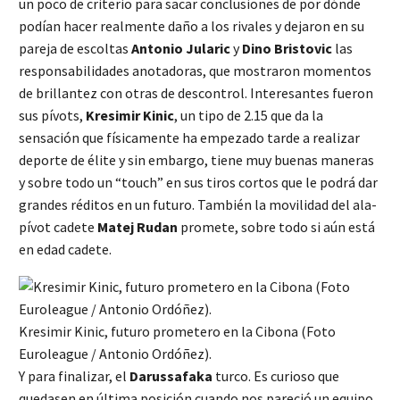
un poco de criterio para sacar conclusiones de por dónde
podían hacer realmente daño a los rivales y dejaron en su
pareja de escoltas
Antonio Jularic
y
Dino
Bristovic
las
responsabilidades anotadoras, que mostraron momentos
de brillantez con otras de descontrol. Interesantes fueron
sus pívots,
Kresimir Kinic
, un tipo de 2.15 que da la
sensación que físicamente ha empezado tarde a realizar
deporte de élite y sin embargo, tiene muy buenas maneras
y sobre todo un “touch” en sus tiros cortos que le podrá dar
grandes réditos en un futuro. También la movilidad del ala-
pívot cadete
Matej Rudan
promete, sobre todo si aún está
en edad cadete.
Kresimir Kinic, futuro prometero en la Cibona (Foto
Euroleague / Antonio Ordóñez).
Y para finalizar, el
Darussafaka
turco. Es curioso que
quedasen en última posición cuando nos pareció un equipo