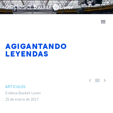
AGIGANTANDO
LEYENDAS



ARTICULOS
Endesa Basket Lover
25 de enero de 2017