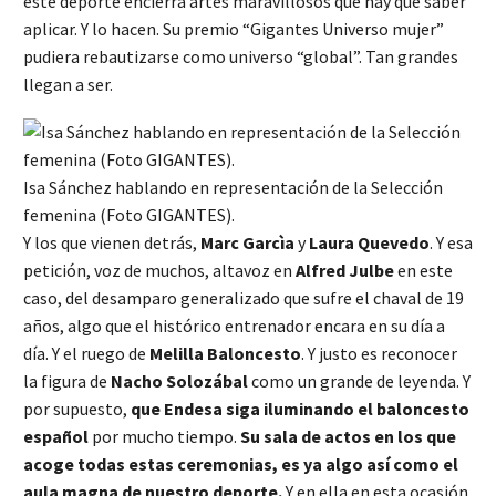
este deporte encierra artes maravillosos que hay que saber
aplicar. Y lo hacen. Su premio “Gigantes Universo mujer”
pudiera rebautizarse como universo “global”. Tan grandes
llegan a ser.
Isa Sánchez hablando en representación de la Selección
femenina (Foto GIGANTES).
Y los que vienen detrás,
Marc Garcìa
y
Laura Quevedo
. Y esa
petición, voz de muchos, altavoz en
Alfred Julbe
en este
caso, del desamparo generalizado que sufre el chaval de 19
años, algo que el histórico entrenador encara en su día a
día. Y el ruego de
Melilla Baloncesto
. Y justo es reconocer
la figura de
Nacho Solozábal
como un grande de leyenda. Y
por supuesto,
que Endesa siga iluminando el baloncesto
español
por mucho tiempo.
Su sala de actos en los que
acoge todas estas ceremonias, es ya algo así como el
aula magna de nuestro deporte.
Y en ella en esta ocasión,