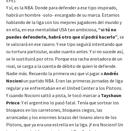
EFE).
Y sí, es la NBA. Donde para defender a ese tipo inspirado,
habrá un hombre -solo- encargado de su marca. Estamos
hablando de la liga con los mejores jugadores del mundo y
en ella, en esa mentalidad USA tan ambiciosa,
“si tú no
puedes defenderle, habrá otro que sí podrá hacerlo”
, se
le valorará en ese rasero. Y ese tipo seguirá intentando que
su tortura particular, acabe cuanto antes. Y si no sucede así,
se le sustituirá por otro. Porque esa racha anotadora de un
rival, se carga a la cuenta de débito de quien le defiende.
Nadie más. Recuerdo la primera vez que vi jugar a
Andrés
Nocioni
un partido NBA. Eran las primeras jornadas de liga
regular y se enfrentaban en el United Center a los Pistons.
Y cuando Nocioni saltó a pista, le tocó marcar a
Tayshaun
Prince
. Y el argentino lo pasó fatal. Tenía que sortear los
bloqueos en los carretones, bloqueos ciegos, las
arrancadas y los enormes brazos del liviano alero de los
Pistons, que ya era una estrella en la liga. ¡Y era Nocioni! Un