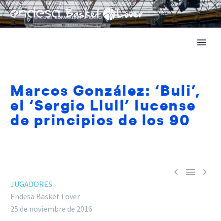
Marcos González: ‘Buli’,
el ‘Sergio Llull’ lucense
de principios de los 90



JUGADORES
Endesa Basket Lover
25 de noviembre de 2016