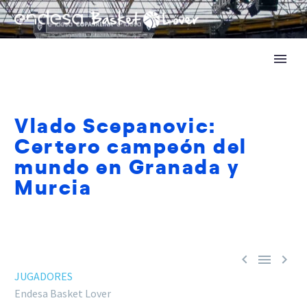
Vlado Scepanovic:
Certero campeón del
mundo en Granada y
Murcia



JUGADORES
Endesa Basket Lover