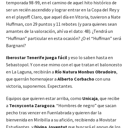
temporada 98-99, en el camino de aquel hito histórico de
ser un recién ascendido y lograr entrar en la Copa del Rey y
en el playoff. Claro, que aquel día en Vitoria, tuvieron a Nate
Huffman, con 29 puntos y 11 rebotes (y para quienes sean
amantes de la valoración, ahí va el dato: 48). ¿Tendrá un
“Huffman” particular en esta ocasión? ¿O el “Huffman” será
Bargnani?
Iberostar Tenerife juega fácil
y eso lo saben hasta en
Sebastopol. Y con ese mimo con el que tratan el baloncesto
en La Laguna, recibirán a
Río Natura Monbus Obradoiro
,
que querrán homenajear a
Alberto Corbacho
con una
victoria, suponemos. Expectantes.
Equipos que quieren estar arriba, como
Unicaja
, que recibe
a
Tecnyconta Zaragoza
. “Hombres de negro” que sacan
pecho tras vencer en Fuenlabrada y quieren dar la
bienvenida en Miribilla a su afición, recibiendo a Movistar
Estudiantes, y
Divina Joventut
que buscará el apoyo de los