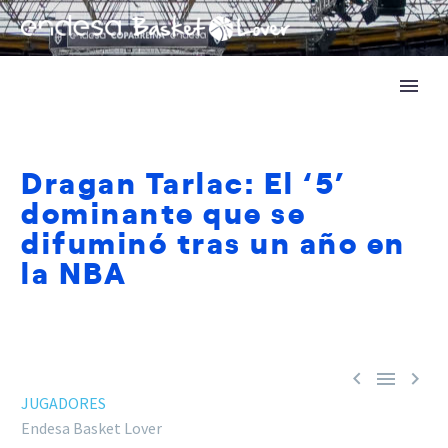
Dragan Tarlac: El ‘5’
dominante que se
difuminó tras un año en
la NBA



JUGADORES
Endesa Basket Lover