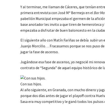
Y al terminar, me llaman de Cáceres, que tenían ent
primera entrevista con José Mª Bermejo en el
Bar Ma
pabellón Municipal empezaba el germen de la afición
base anotador les invito a que tiren de hemeroteca 
empezaba a disfrutar de buen baloncesto en la ciuda
El siguiente año con Matín Fariñas se debía subir un
Juanjo Morcillo… Fracasamos porque se nos puso de 
jugar la fase de ascenso.
Jugándose esa fase de ascenso, yo negocié mi renovac
contrato de “Segunda” de aquel equipo histórico de l
Con sus hijos.
Al año siguiente, en Granada, con mucho dinero y ju
porque dos días antes de jugar el playoff contra Huel
Sasa era muy competitivo y le ganó todos los pulsos co