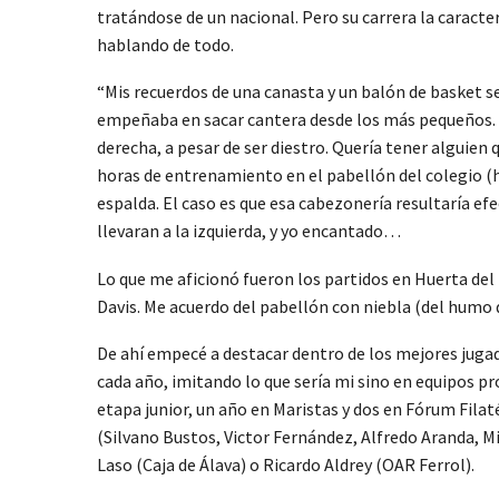
tratándose de un nacional. Pero su carrera la carac
hablando de todo.
“Mis recuerdos de una canasta y un balón de basket se 
empeñaba en sacar cantera desde los más pequeños. M
derecha, a pesar de ser diestro. Quería tener alguie
horas de entrenamiento en el pabellón del colegio (h
espalda. El caso es que esa cabezonería resultaría ef
llevaran a la izquierda, y yo encantado…
Lo que me aficionó fueron los partidos en Huerta del
Davis. Me acuerdo del pabellón con niebla (del humo d
De ahí empecé a destacar dentro de los mejores jugado
cada año, imitando lo que sería mi sino en equipos pr
etapa junior, un año en Maristas y dos en Fórum Fila
(Silvano Bustos, Victor Fernández, Alfredo Aranda, 
Laso (Caja de Álava) o Ricardo Aldrey (OAR Ferrol).