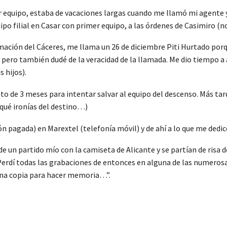
 equipo, estaba de vacaciones largas cuando me llamó mi agente y 
o filial en Casar con primer equipo, a las órdenes de Casimiro (no
rmación del Cáceres, me llama un 26 de diciembre Piti Hurtado porq
 pero también dudé de la veracidad de la llamada. Me dio tiempo a 
 hijos).
to de 3 meses para intentar salvar al equipo del descenso. Más tar
qué ironías del destino…)
ón pagada) en Marextel (telefonía móvil) y de ahí a lo que me dedic
 de un partido mío con la camiseta de Alicante y se partían de risa 
erdí todas las grabaciones de entonces en alguna de las numerosa
una copia para hacer memoria…”.