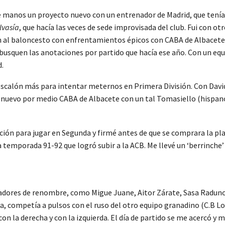
re manos un proyecto nuevo con un entrenador de Madrid, que tenía
lvasía
, que hacía las veces de sede improvisada del club. Fui con o
 al baloncesto con enfrentamientos épicos con CABA de Albacete,
y busquen las anotaciones por partido que hacía ese año. Con un 
d.
 escalón más para intentar meternos en Primera División. Con Davi
nuevo por medio CABA de Albacete con un tal Tomasiello (hispan
ión para jugar en Segunda y firmé antes de que se comprara la pla
a temporada 91-92 que logró subir a la ACB. Me llevé un ‘berrinch
gadores de renombre, como Migue Juane, Aitor Zárate, Sasa Raduno
va, competía a pulsos con el ruso del otro equipo granadino (C.B Lo
n la derecha y con la izquierda. El día de partido se me acercó y m