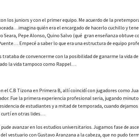
n los juniors y con el primer equipo. Me acuerdo de la pretempora
roceada…imagina quién era el encargado de hacerlo cuchillo y tene
ro Seara, Pepe Alonso, Quino Salvo (qué gran enseñanza obtuve c
uente… Empecé a saber lo que era una estructura de equipo profe
 trataba de convencerme con la posibilidad de ganarme la vida de 
ganado la vida tampoco como Rappel…
n el C.B Tizona en Primera B, allí coincidí con jugadores como Ju
. Fue la primera experiencia profesional seria, jugando minutos
idencia de estudiantes y a mitad de temporada, cuando dejamos de 
 curtí en otras lides…
sí pude avanzar en los estudios universitarios. Jugamos fase de asc
o del vestuario con Gustavo Aranzana a la cabeza, que no pudo ter