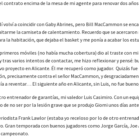
el contrato encima de la mesa de mi agente para renovar dos años
llí volví a coincidir con Gaby Abrines, pero Bill MacCammon se enca
quitarme la camiseta de calentamiento. Recuerdo que se acercaro
ra la habitación, que dejaba el basket y me ponía a acabar los estu
primeros móviles (no había mucha cobertura) dio al traste con mi i
 tras varios intentos de contactar, me hizo reflexionar y pensé: bu
n nuevo proyecto en Alicante. Él me recuperó como jugador. Quizás 
 Gijón, precisamente contra el señor MacCammon, y desgraciadam
a a reventar… El siguiente año en Alicante, sin Luis, no fue bueno,
tro entrenador de garantías, mi valedor Luis Casimiro. Con un equi
e no ser por la lesión grave que se produjo Giomi unos días antes
eriodista Frank Lawlor (estaba yo receloso por lo de otro entren
ibro. Gran temporada con buenos jugadores como Jorge García, Joe 
l campeonato.