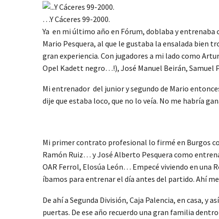
…Y Cáceres 99-2000.
Ya en mi último año en Fórum, doblaba y entrenaba co
Mario Pesquera, al que le gustaba la ensalada bien t
gran experiencia. Con jugadores a mi lado como Artu
Opel Kadett negro…!), José Manuel Beirán, Samuel P
Mi entrenador del junior y segundo de Mario entonces
dije que estaba loco, que no lo veía. No me habría 
Mi primer contrato profesional lo firmé en Burgos co
Ramón Ruiz… y José Alberto Pesquera como entrenador
OAR Ferrol, Elosúa León… Empecé viviendo en una Res
íbamos para entrenar el día antes del partido. Ahí me
De ahí a Segunda División, Caja Palencia, en casa, y a
puertas. De ese año recuerdo una gran familia dentr