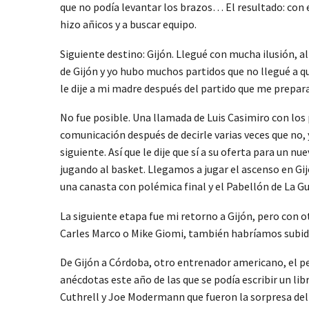
que no podía levantar los brazos… El resultado: con 
hizo añicos y a buscar equipo.
Siguiente destino: Gijón. Llegué con mucha ilusión, a
de Gijón y yo hubo muchos partidos que no llegué a 
le dije a mi madre después del partido que me prepara
No fue posible. Una llamada de Luis Casimiro con los 
comunicación después de decirle varias veces que no, y
siguiente. Así que le dije que sí a su oferta para u
jugando al basket. Llegamos a jugar el ascenso en
una canasta con polémica final y el Pabellón de La Guí
La siguiente etapa fue mi retorno a Gijón, pero con o
Carles Marco o Mike Giomi, también habríamos subido d
De Gijón a Córdoba, otro entrenador americano, el p
anécdotas este año de las que se podía escribir un l
Cuthrell y Joe Modermann que fueron la sorpresa de