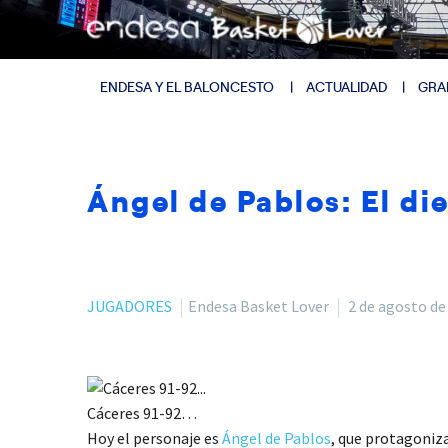
ENDESA Y EL BALONCESTO
ACTUALIDAD
GRA
Ángel de Pablos: El di
JUGADORES
Endesa Basket Lover
2 de agosto de
Cáceres 91-92…
Hoy el personaje es
Ángel de Pablos
, que protagoniz