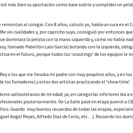
terizó más bien su aportación como base sobrio y cumplidor un pe
remontan al colegio. Con 8 años, calculo yo, había un cura en el Co
e vio cualidades y, por capricho suyo, consiguió por entonces que
n que dominara la pelota con la mano izquierda y, como no había na
oy, llamado Pabellón Lalo García) botando con la izquierda, oblig
ectiva en el futuro, porque todos los ‘scoutings’ de los equipos le 
 Rey a los que me llevaba mi padre con muy poquitos años, y en lo
e los fumadores) y estos dos artistas practicando el ‘show time’.
res vallisoletanos de mi edad; ya, en categorías inferiores iba a 
ofesionales posteriormente. De La Salle pasé en etapa juvenil a CB 
télico. Guardo muy buenos recuerdos de todas las etapas, especia
Miguel Angel Reyes, Alfredo Diaz de Cerio, etc…). Recuerdo los du