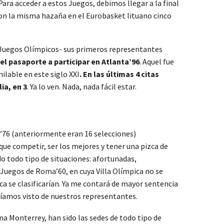
 Para acceder a estos Juegos, debimos llegar a la final
ron la misma hazaña en el Eurobasket lituano cinco
uegos Olímpicos- sus primeros representantes
el pasaporte a participar en Atlanta’96
. Aquel fue
ilable en este siglo XXI
. En las últimas 4 citas
ia, en 3
. Ya lo ven. Nada, nada fácil estar.
l’76 (anteriormente eran 16 selecciones)
que competir, ser los mejores y tener una pizca de
do todo tipo de situaciones: afortunadas,
 Juegos de Roma’60, en cuya Villa Olímpica no se
ca se clasificarían. Ya me contará de mayor sentencia
bíamos visto de nuestros representantes.
Monterrey, han sido las sedes de todo tipo de