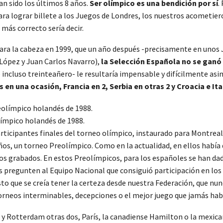
an sido los últimos 8 años.
Ser olímpico es una bendición por sí
.
ra lograr billete a los Juegos de Londres, los nuestros acometie
ás correcto sería decir.
la cabeza en 1999, que un año después -precisamente en unos J
 López y Juan Carlos Navarro),
la Selección Española no se ganó 
 incluso treinteañero- le resultaría impensable y difícilmente asim
en una ocasión, Francia en 2, Serbia en otras 2 y Croacia e Ital
límpico holandés de 1988.
participantes finales del torneo olímpico, instaurado para Montrea
os, un torneo Preolímpico. Como en la actualidad, en ellos había 
aros grabados. En estos Preolímpicos, para los españoles se han da
es pregunten al Equipo Nacional que consiguió participación en los
to que se creía tener la certeza desde nuestra Federación, que nun
 torneos interminables, decepciones o el mejor juego que jamás ha
terdam otras dos, París, la canadiense Hamilton o la mexicana 