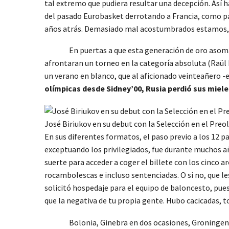
tal extremo que pudiera resultar una decepción. Así h
del pasado Eurobasket derrotando a Francia, como pa
años atrás. Demasiado mal acostumbrados estamos, m
En puertas a que esta generación de oro asomara 
afrontaran un torneo en la categoría absoluta (Raül
un verano en blanco, que al aficionado veinteañero -e
olímpicas desde Sidney’00, Rusia perdió sus mieles 
José Biriukov en su debut con la Selección en el Preo
En sus diferentes formatos, el paso previo a los 12 
exceptuando los privilegiados, fue durante muchos añ
suerte para acceder a coger el billete con los cinco 
rocambolescas e incluso sentenciadas. O si no, que l
solicitó hospedaje para el equipo de baloncesto, pues
que la negativa de tu propia gente. Hubo cacicadas,
Bolonia, Ginebra en dos ocasiones, Groningen y Rot