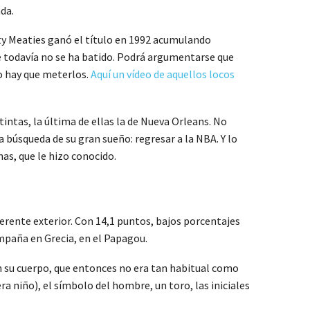
da.
ghty Meaties ganó el título en 1992 acumulando
ue todavía no se ha batido. Podrá argumentarse que
ro hay que meterlos.
Aquí un vídeo de aquellos locos
intas, la última de ellas la de Nueva Orleans. No
la búsqueda de su gran sueño: regresar a la NBA. Y lo
nas, que le hizo conocido.
ferente exterior. Con 14,1 puntos, bajos porcentajes
ampaña en Grecia, en el Papagou.
en su cuerpo, que entonces no era tan habitual como
a niño), el símbolo del hombre, un toro, las iniciales