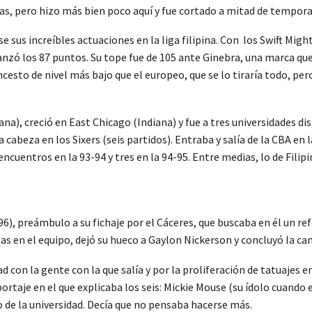
nas, pero hizo más bien poco aquí y fue cortado a mitad de tempora
se sus increíbles actuaciones en la liga filipina. Con los Swift Mi
canzó los 87 puntos. Su tope fue de 105 ante Ginebra, una marca q
ncesto de nivel más bajo que el europeo, que se lo tiraría todo, pe
), creció en East Chicago (Indiana) y fue a tres universidades dist
a cabeza en los Sixers (seis partidos). Entraba y salía de la CBA en 
ncuentros en la 93-94 y tres en la 94-95. Entre medias, lo de Filipi
6), preámbulo a su fichaje por el Cáceres, que buscaba en él un re
tas en el equipo, dejó su hueco a Gaylon Nickerson y concluyó la c
 con la gente con la que salía y por la proliferación de tatuajes 
rtaje en el que explicaba los seis: Mickie Mouse (su ídolo cuando er
go de la universidad. Decía que no pensaba hacerse más.