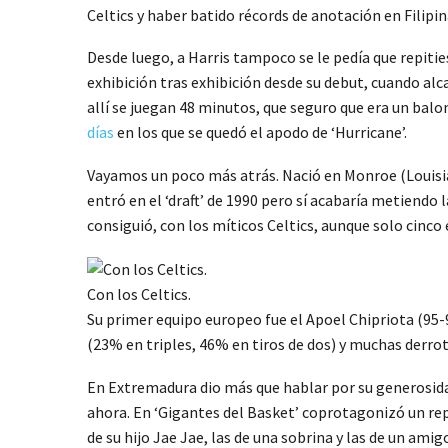
Celtics y haber batido récords de anotación en Filipi
Desde luego, a Harris tampoco se le pedía que repitie
exhibición tras exhibición desde su debut, cuando al
allí se juegan 48 minutos, que seguro que era un balo
días
en los que se quedó el apodo de ‘Hurricane’.
Vayamos un poco más atrás. Nació en Monroe (Louisiana
entró en el ‘draft’ de 1990 pero sí acabaría metiendo l
consiguió, con los míticos Celtics, aunque solo cinco e
Con los Celtics.
Su primer equipo europeo fue el Apoel Chipriota (95-9
(23% en triples, 46% en tiros de dos) y muchas derro
En Extremadura dio más que hablar por su generosidad
ahora. En ‘Gigantes del Basket’ coprotagonizó un repo
de su hijo Jae Jae, las de una sobrina y las de un ami