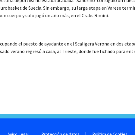
ectoria deportiva no estaba acabada. ‘Sandrino’ consiguió un hueco
 Eurobasket de Suecia. Sin embargo, su larga etapa en Varese termi
uen cuerpo y solo jugó un año más, en el Crabs Rimini.
pando el puesto de ayudante en el Scaligera Verona en dos etapas
asado verano regresó a casa, al Trieste, donde fue fichado para ent
Aviso Legal
Protección de datos
Política de Cookies