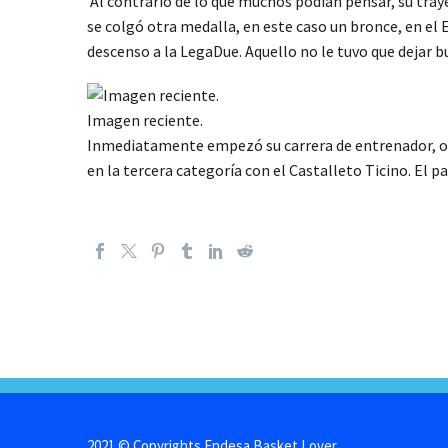
Al contrario de lo que muchos podían pensar, su tray
se colgó otra medalla, en este caso un bronce, en el
descenso a la LegaDue. Aquello no le tuvo que dejar b
Imagen reciente.
Inmediatamente empezó su carrera de entrenador, ocu
en la tercera categoría con el Castalleto Ticino. El p
2021 © Copyrights Endesa Basket Lover