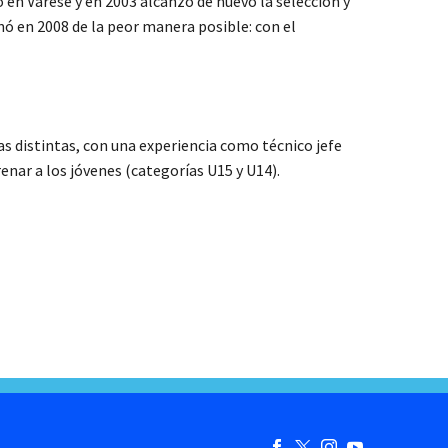
 en Varese y en 2003 alcanzó de nuevo la selección y
nó en 2008 de la peor manera posible: con el
 distintas, con una experiencia como técnico jefe
renar a los jóvenes (categorías U15 y U14).