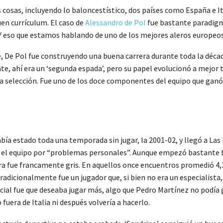
cosas, incluyendo lo baloncestístico, dos países como España e Ita
en currículum. El caso de
Alessandro de Pol
fue bastante paradigm
Y eso que estamos hablando de uno de los mejores aleros europeos
, De Pol fue construyendo una buena carrera durante toda la décad
e, ahí era un ‘segunda espada’, pero su papel evolucionó a mejor 
 la selección. Fue uno de los doce componentes del equipo que ganó
bía estado toda una temporada sin jugar, la 2001-02, y llegó a La
ado el equipo por “problemas personales”. Aunque empezó bastante 
ura fue francamente gris. En aquellos once encuentros promedió 4,
radicionalmente fue un jugador que, si bien no era un especialista,
ficial fue que deseaba jugar más, algo que Pedro Martínez no podía
fuera de Italia ni después volvería a hacerlo.